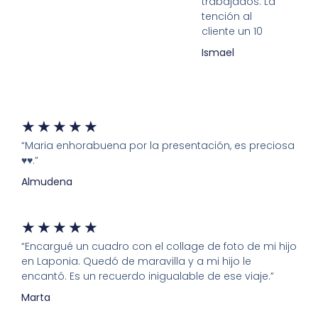
trabajados. La
tención al
cliente un 10
Ismael
★
★
★
★
★
“Maria enhorabuena por la presentación, es preciosa
♥️♥️.”
Almudena
★
★
★
★
★
“Encargué un cuadro con el collage de foto de mi hijo
en Laponia. Quedó de maravilla y a mi hijo le
encantó. Es un recuerdo inigualable de ese viaje.”
Marta