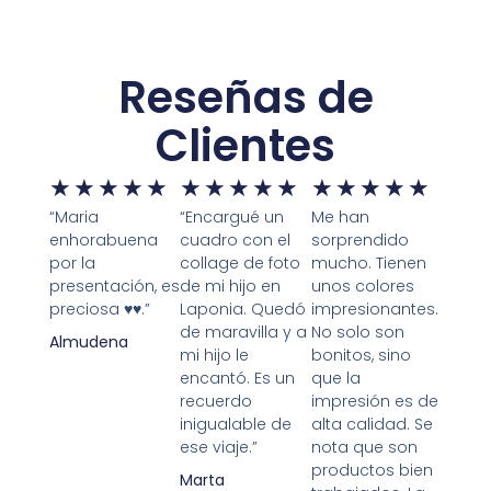
Reseñas de
Clientes
★
★
★
★
★
★
★
★
★
★
★
★
★
★
★
“Maria
“Encargué un
Me han
enhorabuena
cuadro con el
sorprendido
por la
collage de foto
mucho. Tienen
presentación, es
de mi hijo en
unos colores
preciosa ♥️♥️.”
Laponia. Quedó
impresionantes.
de maravilla y a
No solo son
Almudena
mi hijo le
bonitos, sino
encantó. Es un
que la
recuerdo
impresión es de
inigualable de
alta calidad. Se
ese viaje.”
nota que son
productos bien
Marta