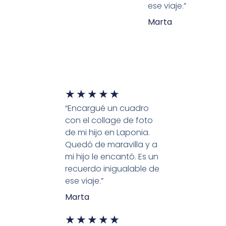
s
ese viaje.”
Marta
★
★
★
★
★
“Encargué un cuadro
con el collage de foto
de mi hijo en Laponia.
Quedó de maravilla y a
mi hijo le encantó. Es un
recuerdo inigualable de
ese viaje.”
Marta
★
★
★
★
★