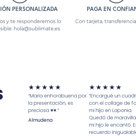
IÓN PERSONALIZADA
PAGA EN CONFIA
os y te responderemos lo
Con tarjeta, transferenci
sible: hola@sublimate.es
s
★
★
★
★
★
★
★
★
★
★
“Maria enhorabuena por
“Encargué un cuad
la presentación, es
con el collage de f
preciosa ♥️♥️.”
mi hijo en Laponia.
Quedó de maravilla
Almudena
mi hijo le encantó. 
recuerdo inigualabl