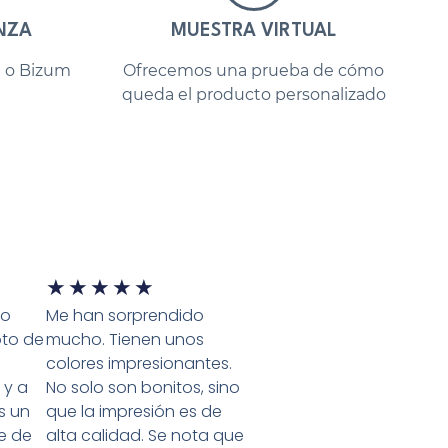
NZA
MUESTRA VIRTUAL
a o Bizum
Ofrecemos una prueba de cómo
queda el producto personalizado
★
★
★
★
★
ro
Me han sorprendido
oto de
mucho. Tienen unos
colores impresionantes.
 y a
No solo son bonitos, sino
Es un
que la impresión es de
e de
alta calidad. Se nota que