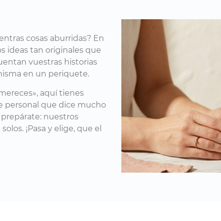
uentras cosas aburridas? En
 ideas tan originales que
uentan vuestras historias
misma en un periquete.
mereces», aquí tienes
ue personal que dice mucho
, prepárate: nuestros
los. ¡Pasa y elige, que el