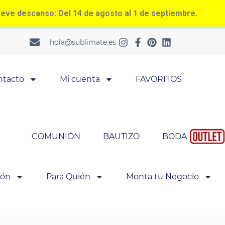
ve descanso: Del 14 de agosto al 1 de septiembre.
hola@sublimate.es
ntacto
Mi cuenta
FAVORITOS
COMUNIÓN
BAUTIZO
BODA
ión
Para Quién
Monta tu Negocio