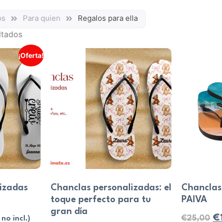
os
Para quien
Regalos para ella
ltados
¡Oferta!
izadas
Chanclas personalizadas: el
Chanclas
toque perfecto para tu
PAIVA
gran día
€
€
25,00
 no incl.)