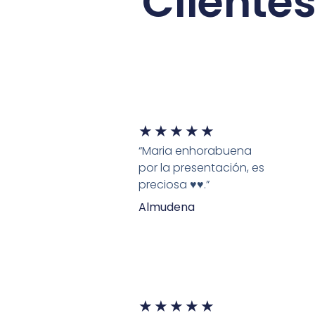
Cliente
★
★
★
★
★
“Maria enhorabuena
por la presentación, es
preciosa ♥️♥️.”
Almudena
★
★
★
★
★