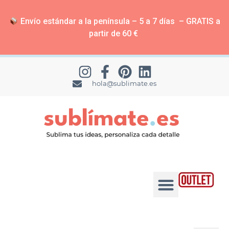
Envío estándar a la península – 5 a 7 días – GRATIS a
partir de 60 €
hola@sublimate.es