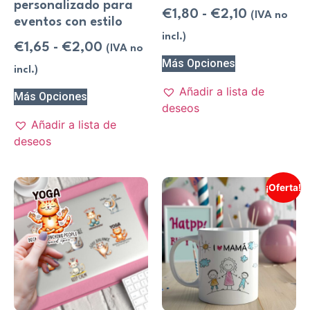
personalizado para
€
1,80
-
€
2,10
(IVA no
eventos con estilo
incl.)
€
1,65
-
€
2,00
(IVA no
Más Opciones
incl.)
Añadir a lista de
Más Opciones
deseos
Añadir a lista de
deseos
¡Oferta!