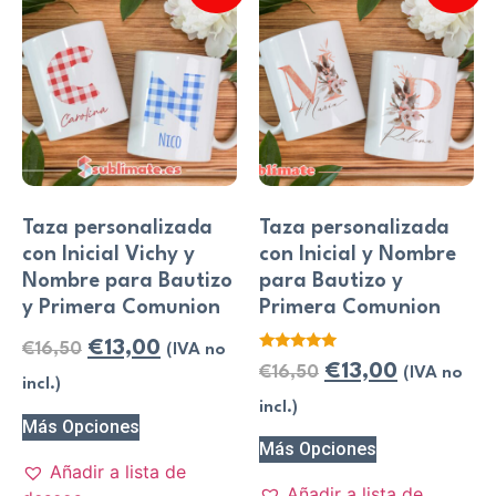
Taza personalizada
Taza personalizada
con Inicial Vichy y
con Inicial y Nombre
Nombre para Bautizo
para Bautizo y
y Primera Comunion
Primera Comunion
€
13,00
€
16,50
(IVA no
Valorado
€
13,00
€
16,50
(IVA no
con
incl.)
5.00
de 5
incl.)
Más Opciones
Más Opciones
Añadir a lista de
Añadir a lista de