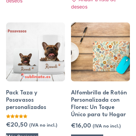
deseos
deseos
Pack Taza y
Alfombrilla de Ratón
Posavasos
Personalizada con
personalizados
Flores: Un Toque
Único para tu Hogar
Valorado
€
20,50
(IVA no incl.)
€
16,00
(IVA no incl.)
con
5.00
de 5