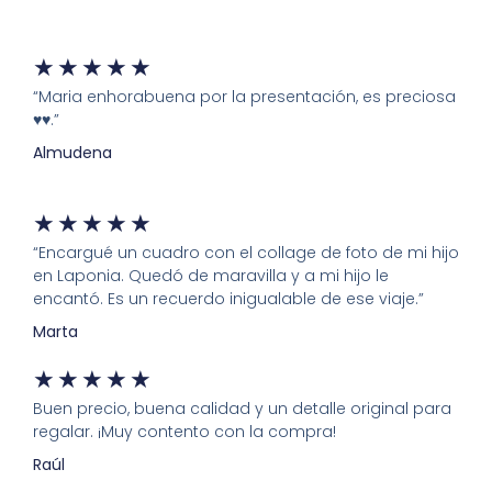
★
★
★
★
★
“Maria enhorabuena por la presentación, es preciosa
♥️♥️.”
Almudena
★
★
★
★
★
“Encargué un cuadro con el collage de foto de mi hijo
en Laponia. Quedó de maravilla y a mi hijo le
encantó. Es un recuerdo inigualable de ese viaje.”
Marta
★
★
★
★
★
Buen precio, buena calidad y un detalle original para
regalar. ¡Muy contento con la compra!
Raúl