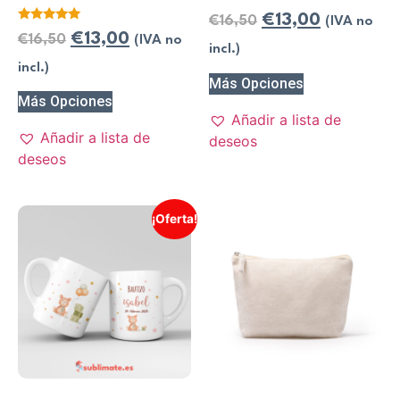
€
13,00
€
16,50
(IVA no
Valorado
€
13,00
€
16,50
(IVA no
con
incl.)
5.00
de 5
incl.)
Más Opciones
Más Opciones
Añadir a lista de
Añadir a lista de
deseos
deseos
¡Oferta!