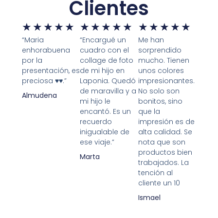
Clientes
★
★
★
★
★
★
★
★
★
★
★
★
★
★
★
“Maria
“Encargué un
Me han
enhorabuena
cuadro con el
sorprendido
por la
collage de foto
mucho. Tienen
presentación, es
de mi hijo en
unos colores
preciosa ♥️♥️.”
Laponia. Quedó
impresionantes.
de maravilla y a
No solo son
Almudena
mi hijo le
bonitos, sino
encantó. Es un
que la
recuerdo
impresión es de
inigualable de
alta calidad. Se
ese viaje.”
nota que son
productos bien
Marta
trabajados. La
tención al
cliente un 10
Ismael