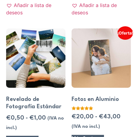
Añadir a lista de
Añadir a lista de
deseos
deseos
¡Oferta!
Revelado de
Fotos en Aluminio
Fotografía Estándar
Valorado
€
20,00
-
€
43,00
€
0,50
-
€
1,00
(IVA no
con
5.00
de 5
(IVA no incl.)
incl.)