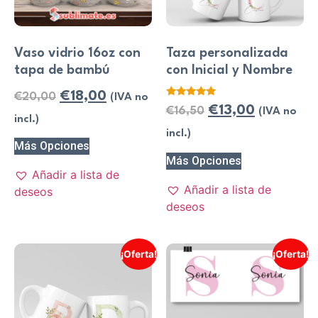
Vaso vidrio 16oz con
Taza personalizada
tapa de bambú
con Inicial y Nombre
€
18,00
€
20,00
(IVA no
Valorado
€
13,00
€
16,50
(IVA no
con
incl.)
5.00
de 5
incl.)
Más Opciones
Más Opciones
Añadir a lista de
Añadir a lista de
deseos
deseos
¡Oferta!
¡Oferta!