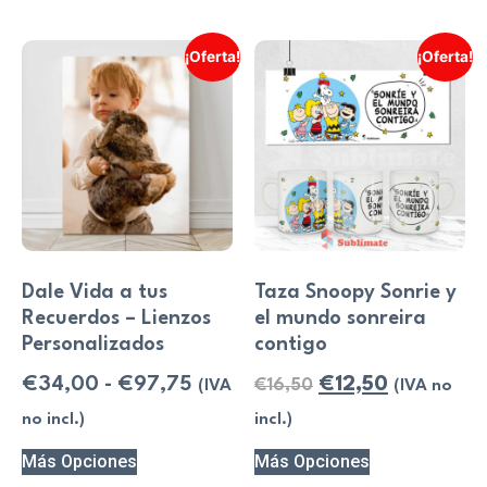
¡Oferta!
¡Oferta!
Dale Vida a tus
Taza Snoopy Sonrie y
Recuerdos – Lienzos
el mundo sonreira
Personalizados
contigo
€
34,00
-
€
97,75
€
12,50
€
16,50
(IVA
(IVA no
no incl.)
incl.)
Más Opciones
Más Opciones