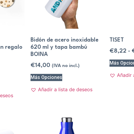
Bidón de acero inoxidable
TISET
un regalo
620 ml y tapa bambú
€
8,22
-
BOINA
Más Opcio
€
14,00
(IVA no incl.)
Añadir 
Más Opciones
Añadir a lista de deseos
deseos