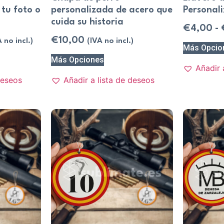
tu foto o
personalizada de acero que
Personal
cuida su historia
€
4,00
-
€
10,00
 no incl.)
(IVA no incl.)
Más Opcio
Más Opciones
Añadir 
deseos
Añadir a lista de deseos