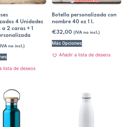
ses
Botella personalizada con
izados 4 Unidades
nombre 40 oz 1 l.
 a 2 caras + 1
€
32,00
(IVA no incl.)
ersonalizada
Más Opciones
(IVA no incl.)
Añadir a lista de deseos
nes
a lista de deseos