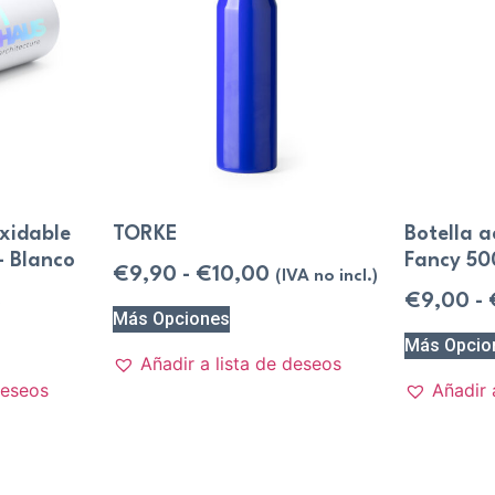
oxidable
TORKE
Botella a
 Blanco
Fancy 50
€
9,90
-
€
10,00
(IVA no incl.)
€
9,00
-
)
Más Opciones
Más Opcio
Añadir a lista de deseos
deseos
Añadir 