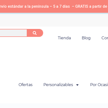
vío estándar a la península – 5 a 7 días – GRATIS a partir de
Tienda
Blog
Co
Ofertas
Personalizables
Por Ocas