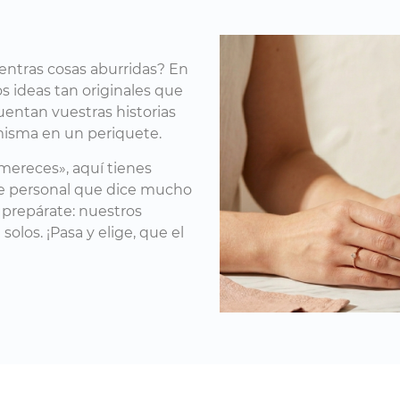
uentras cosas aburridas? En
 ideas tan originales que
uentan vuestras historias
misma en un periquete.
mereces», aquí tienes
ue personal que dice mucho
, prepárate: nuestros
los. ¡Pasa y elige, que el