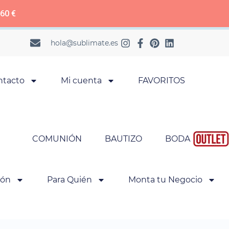
 60 €
hola@sublimate.es
ntacto
Mi cuenta
FAVORITOS
COMUNIÓN
BAUTIZO
BODA
ión
Para Quién
Monta tu Negocio