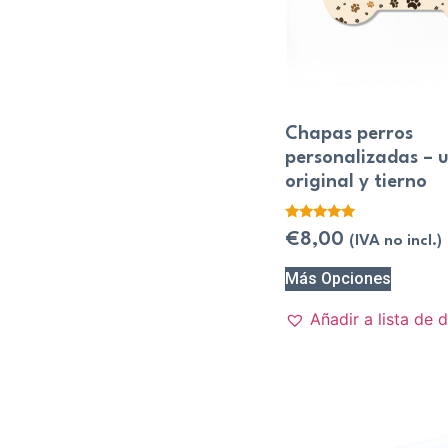
Chapas perros
personalizadas – 
original y tierno
Valorado
€
8,00
(IVA no incl.)
con
5.00
de 5
Más Opciones
Añadir a lista de 