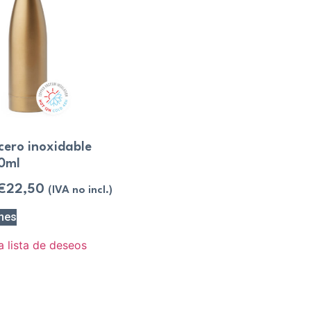
cero inoxidable
0ml
€
22,50
(IVA no incl.)
nes
a lista de deseos