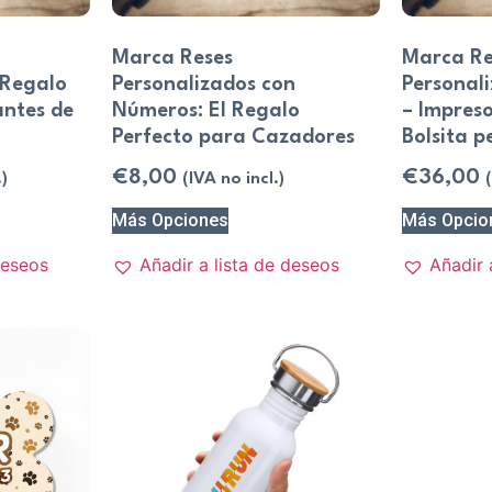
Marca Reses
Marca Re
 Regalo
Personalizados con
Personal
ntes de
Números: El Regalo
– Impreso
Perfecto para Cazadores
Bolsita p
€
8,00
€
36,00
.)
(IVA no incl.)
Más Opciones
Más Opcio
deseos
Añadir a lista de deseos
Añadir 