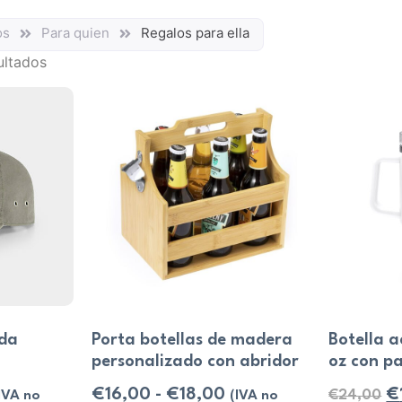
os
Para quien
Regalos para ella
ultados
ada
Porta botellas de madera
Botella a
personalizado con abridor
oz con pa
€
16,00
-
€
18,00
€
€
24,00
IVA no
(IVA no