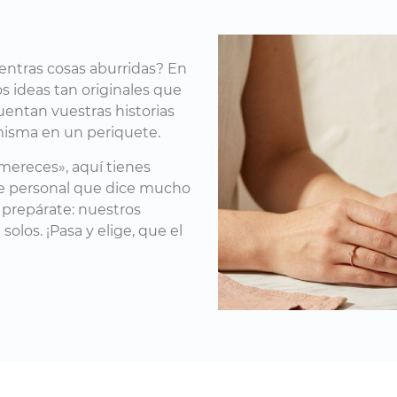
uentras cosas aburridas? En
 ideas tan originales que
uentan vuestras historias
misma en un periquete.
mereces», aquí tienes
ue personal que dice mucho
, prepárate: nuestros
los. ¡Pasa y elige, que el