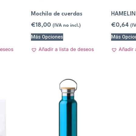
Mochila de cuerdas
HAMELIN
€
18,00
€
0,64
(IVA no incl.)
(I
Más Opciones
Más Opcio
deseos
Añadir a lista de deseos
Añadir 