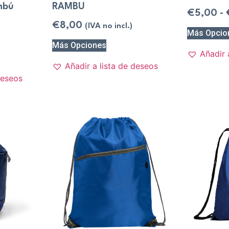
mbú
RAMBU
€
5,00
-
€
8,00
(IVA no incl.)
Más Opcio
)
Más Opciones
Añadir 
Añadir a lista de deseos
deseos