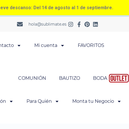
ve descanso: Del 14 de agosto al 1 de septiembre.
hola@sublimate.es
ntacto
Mi cuenta
FAVORITOS
COMUNIÓN
BAUTIZO
BODA
ión
Para Quién
Monta tu Negocio