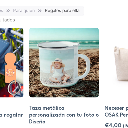
os
Para quien
Regalos para ella
ultados
Taza metálica
Neceser 
a regalar
personalizada con tu foto o
OSAK Per
Diseño
€
4,00
(I