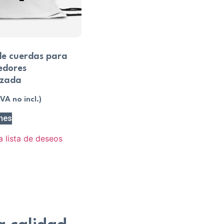
de cuerdas para
edores
izada
IVA no incl.)
nes
a lista de deseos