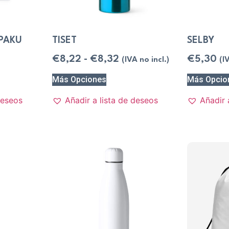
 PAKU
TISET
SELBY
€
8,22
-
€
8,32
€
5,30
(IVA no incl.)
(I
Más Opciones
Más Opcio
deseos
Añadir a lista de deseos
Añadir 