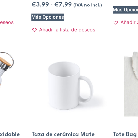
€
3,99
-
€
7,99
(IVA no incl.)
Más Opcio
Más Opciones
deseos
Añadir 
Añadir a lista de deseos
oxidable
Taza de cerámica Mate
Tote Bag