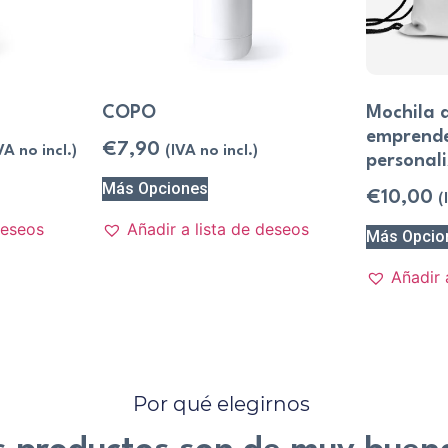
COPO
Mochila 
emprend
€
7,90
VA no incl.)
(IVA no incl.)
personal
Más Opciones
€
10,00
(
deseos
Añadir a lista de deseos
Más Opcio
Añadir 
Por qué elegirnos