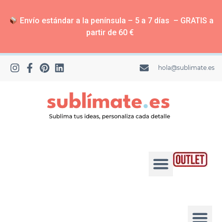
Envío estándar a la península – 5 a 7 días – GRATIS a
partir de 60 €
hola@sublimate.es