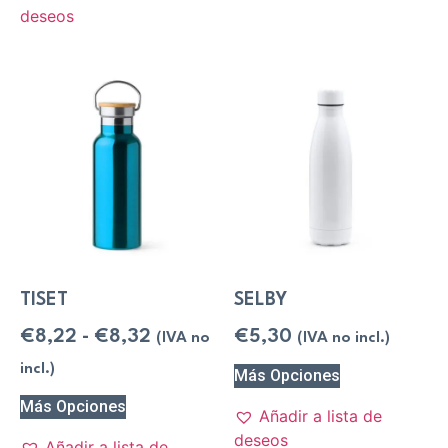
deseos
TISET
SELBY
€
8,22
-
€
8,32
€
5,30
(IVA no
(IVA no incl.)
incl.)
Más Opciones
Más Opciones
Añadir a lista de
deseos
Añadir a lista de