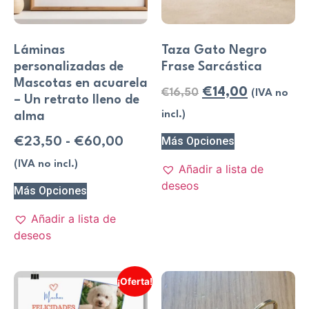
Láminas
Taza Gato Negro
personalizadas de
Frase Sarcástica
Mascotas en acuarela
€
14,00
€
16,50
(IVA no
– Un retrato lleno de
incl.)
alma
Más Opciones
€
23,50
-
€
60,00
(IVA no incl.)
Añadir a lista de
deseos
Más Opciones
Añadir a lista de
deseos
¡Oferta!