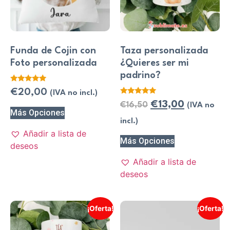
Funda de Cojin con
Taza personalizada
Foto personalizada
¿Quieres ser mi
padrino?
Valorado
€
20,00
(IVA no incl.)
con
Valorado
5.00
€
13,00
€
16,50
(IVA no
con
de 5
Más Opciones
5.00
de 5
incl.)
Añadir a lista de
Más Opciones
deseos
Añadir a lista de
deseos
¡Oferta!
¡Oferta!