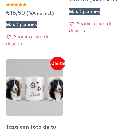
€
16,50
(IVA no incl.)
Valorado
Más Opciones
€
16,50
(IVA no incl.)
con
5.00
de 5
Añadir a lista de
Más Opciones
deseos
Añadir a lista de
deseos
¡Oferta!
Taza con foto de tu