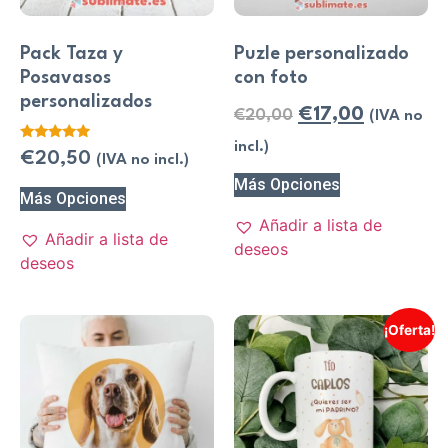
Pack Taza y
Puzle personalizado
Posavasos
con foto
personalizados
€
17,00
€
20,00
(IVA no
incl.)
Valorado
€
20,50
(IVA no incl.)
con
5.00
Más Opciones
de 5
Más Opciones
Añadir a lista de
Añadir a lista de
deseos
deseos
¡Oferta!