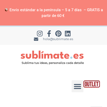
Envío estándar a la península – 5 a 7 días – GRATIS a
partir de 60 €
hola@sublimate.es