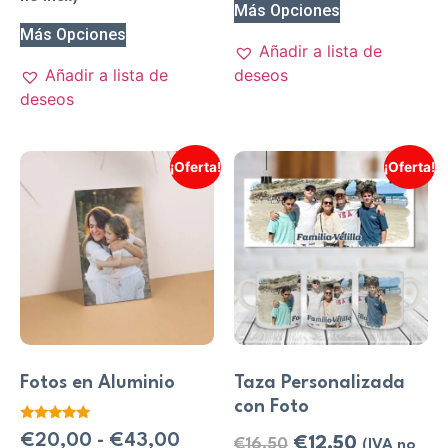
Más Opciones
Más Opciones
Añadir a lista de
Añadir a lista de
deseos
deseos
¡Oferta!
¡Oferta!
Fotos en Aluminio
Taza Personalizada
con Foto
Valorado
€
20,00
-
€
43,00
€
12,50
€
16,50
(IVA no
con