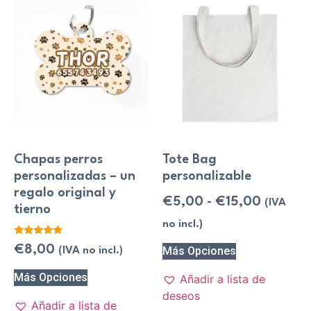
Chapas perros
Tote Bag
personalizadas – un
personalizable
regalo original y
€
5,00
-
€
15,00
(IVA
tierno
no incl.)
Valorado
€
8,00
Más Opciones
(IVA no incl.)
con
5.00
de 5
Más Opciones
Añadir a lista de
deseos
Añadir a lista de