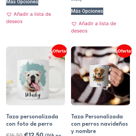
Más Opciones
Más Opciones
Añadir a lista de
deseos
Añadir a lista de
deseos
¡Oferta!
¡Oferta!
Taza personalizada
Taza Personalizada
con foto de perro
con perros navideños
y nombre
€
12,50
€
16,50
(IVA no