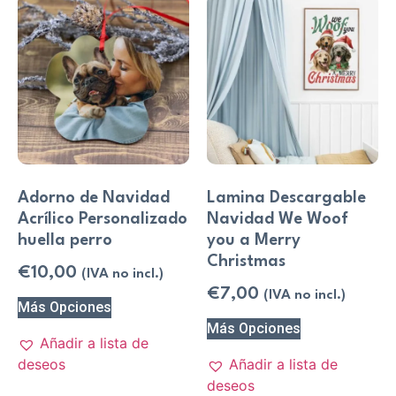
Adorno de Navidad
Lamina Descargable
Acrílico Personalizado
Navidad We Woof
huella perro
you a Merry
Christmas
€
10,00
(IVA no incl.)
€
7,00
(IVA no incl.)
Más Opciones
Más Opciones
Añadir a lista de
deseos
Añadir a lista de
deseos