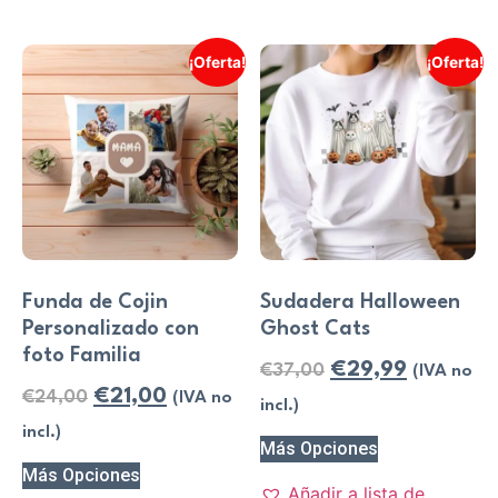
¡Oferta!
¡Oferta!
Funda de Cojin
Sudadera Halloween
Personalizado con
Ghost Cats
foto Familia
€
29,99
€
37,00
(IVA no
€
21,00
€
24,00
(IVA no
incl.)
incl.)
Más Opciones
Más Opciones
Añadir a lista de