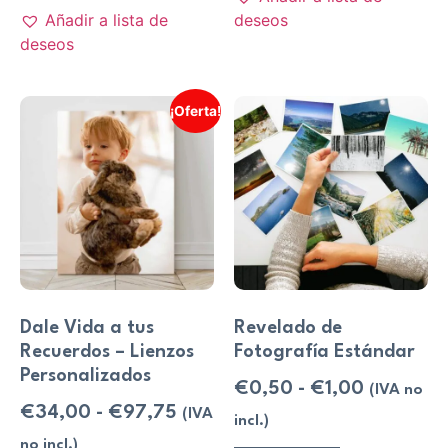
Añadir a lista de
deseos
deseos
¡Oferta!
Dale Vida a tus
Revelado de
Recuerdos – Lienzos
Fotografía Estándar
Personalizados
€
0,50
-
€
1,00
(IVA no
€
34,00
-
€
97,75
(IVA
incl.)
no incl.)