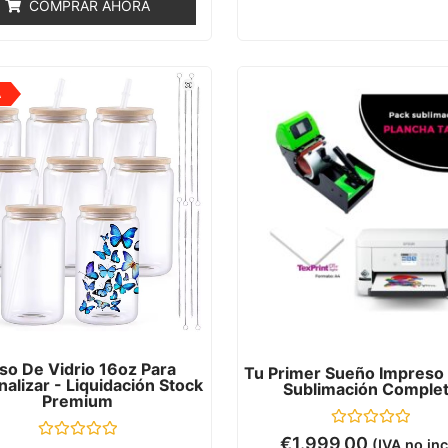
COMPRAR AHORA
5
A
so De Vidrio 16oz Para
Tu Primer Sueño Impreso 
alizar - Liquidación Stock
Sublimación Comple
Premium
Valorado
€
1.999,00
(IVA no inc