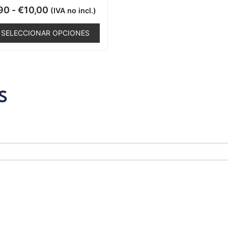
Valorado
90
-
€
10,00
(IVA no incl.)
con
0
de
SELECCIONAR OPCIONES
5
S