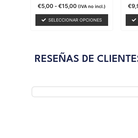
Valorado
€
5,00
-
€
15,00
€
9,
(IVA no incl.)
con
0
de
SELECCIONAR OPCIONES
5
RESEÑAS DE CLIENTE