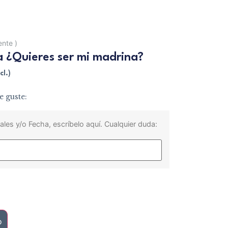
iente
)
a ¿Quieres ser mi madrina?
cl.)
e guste:
ales y/o Fecha, escríbelo aquí. Cualquier duda:
o