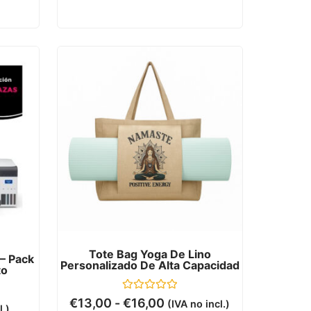
Tote Bag Yoga De Lino
– Pack
Personalizado De Alta Capacidad
to
Valorado
€
13,00
-
€
16,00
(IVA no incl.)
l.)
con