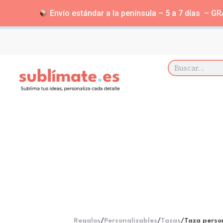
Envío estándar a la península – 5 a 7 días – GRA
Regalos
/
Personalizables
/
Tazas
/
Taza perso