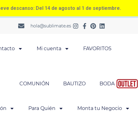
ve descanso: Del 14 de agosto al 1 de septiembre.
hola@sublimate.es
ntacto
Mi cuenta
FAVORITOS
COMUNIÓN
BAUTIZO
BODA
ión
Para Quién
Monta tu Negocio