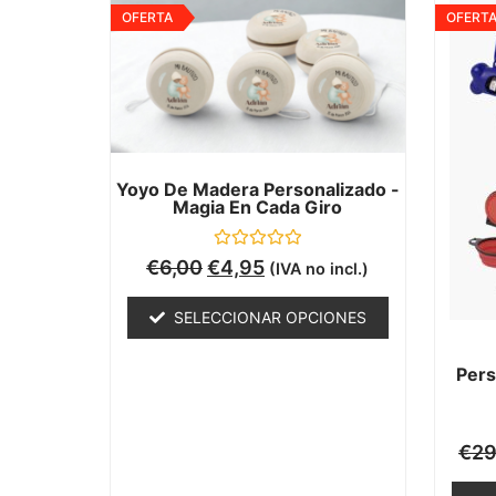
OFERTA
OFERT
Yoyo De Madera Personalizado -
Magia En Cada Giro
Valorado
€
6,00
€
4,95
(IVA no incl.)
con
0
de
SELECCIONAR OPCIONES
5
Pers
€
29