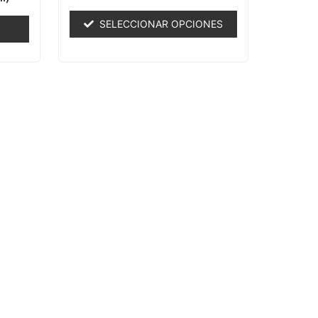
0
de
SELECCIONAR OPCIONES
5