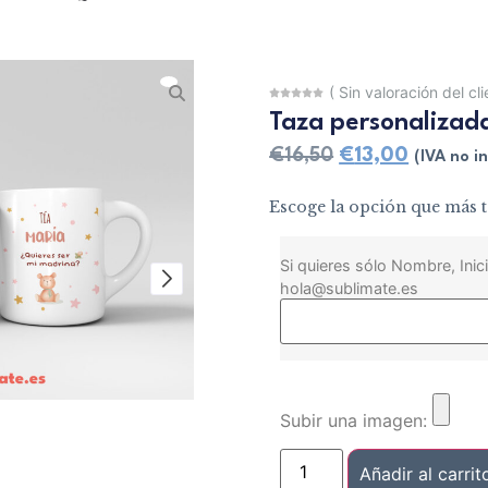
(
Sin valoración del cl
Taza personalizad
€
16,50
€
13,00
(IVA no in
Escoge la opción que más t
Si quieres sólo Nombre, Inici
hola@sublimate.es
Subir una imagen:
Añadir al carrit