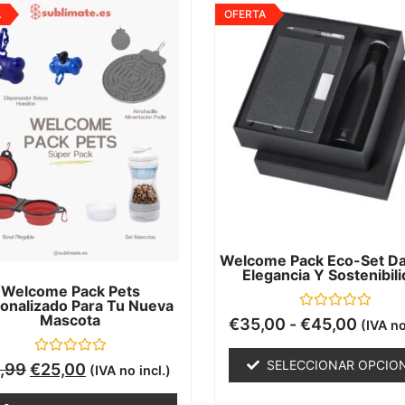
A
OFERTA
Welcome Pack Eco-Set Dat
Elegancia Y Sostenibil
Welcome Pack Pets
onalizado Para Tu Nueva
Mascota
Valorado
€
35,00
-
€
45,00
(IVA no
con
0
de
Valorado
SELECCIONAR OPCIO
,99
€
25,00
(IVA no incl.)
5
con
0
de