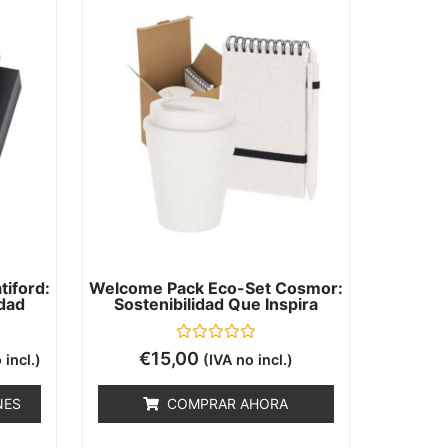
iford:
Welcome Pack Eco-Set Cosmor:
idad
Sostenibilidad Que Inspira
Valorado
€
15,00
 incl.)
(IVA no incl.)
con
0
de
NES
COMPRAR AHORA
5