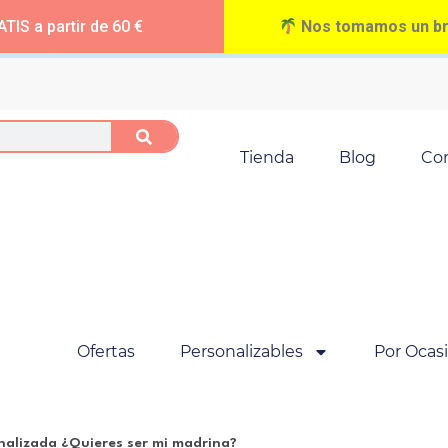
TIS a partir de 60 €
Nos tomamos un bre
Tienda
Blog
Co
Ofertas
Personalizables
Por Ocas
nalizada ¿Quieres ser mi madrina?