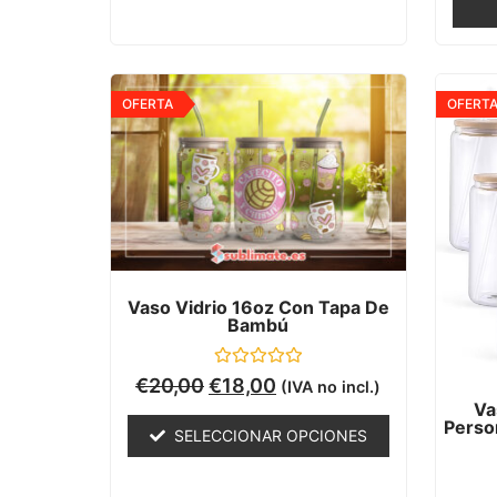
OFERTA
OFERT
Vaso Vidrio 16oz Con Tapa De
Bambú
Valorado
€
20,00
€
18,00
(IVA no incl.)
con
Va
0
Person
de
SELECCIONAR OPCIONES
5