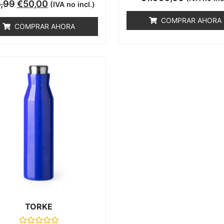
Valorado
con
,99
€
50,00
(IVA no incl.)
con
0
0
de
COMPRAR AHORA
de
5
COMPRAR AHORA
5
TORKE