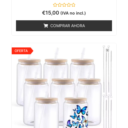
Valorado
€
15,00
(IVA no incl.)
con
0
de
COMPRAR AHORA
5
OFERTA