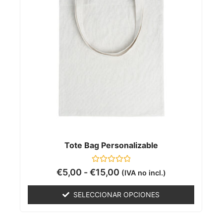
Tote Bag Personalizable
Valorado
€
5,00
-
€
15,00
(IVA no incl.)
con
0
de
SELECCIONAR OPCIONES
5