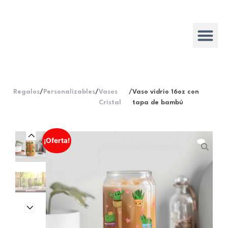
Regalos
/
Personalizables
/
Vasos
/
Vaso vidrio 16oz con
Cristal
tapa de bambú
¡Oferta!