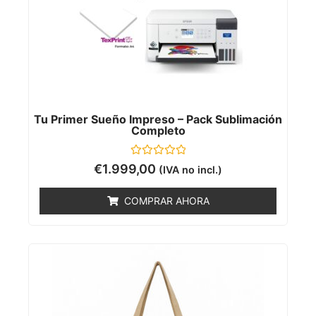
Tu Primer Sueño Impreso – Pack Sublimación
Completo
Valorado
€
1.999,00
(IVA no incl.)
con
0
de
COMPRAR AHORA
5