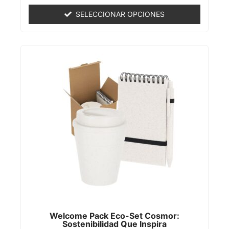
0
de
SELECCIONAR OPCIONES
5
Welcome Pack Eco-Set Cosmor:
Sostenibilidad Que Inspira