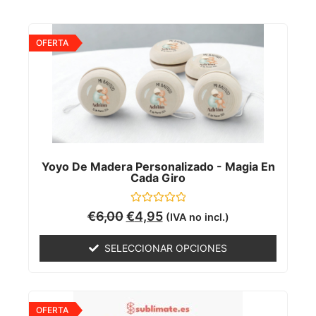
OFERTA
Yoyo De Madera Personalizado - Magia En
Cada Giro
Valorado
€
6,00
€
4,95
(IVA no incl.)
con
0
de
SELECCIONAR OPCIONES
5
OFERTA