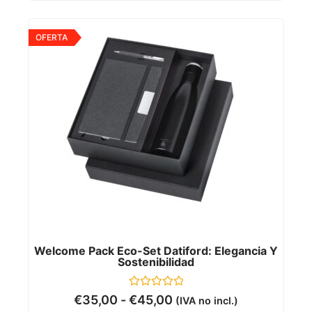
OFERTA
Welcome Pack Eco-Set Datiford: Elegancia Y
Sostenibilidad
Valorado
€
35,00
-
€
45,00
(IVA no incl.)
con