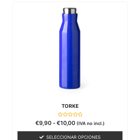
TORKE
Valorado
€
9,90
-
€
10,00
(IVA no incl.)
con
0
de
SELECCIONAR OPCIONES
5