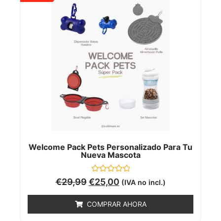
Welcome Pack Pets Personalizado Para Tu
Nueva Mascota
Valorado
€
29,99
€
25,00
(IVA no incl.)
con
0
de
COMPRAR AHORA
5