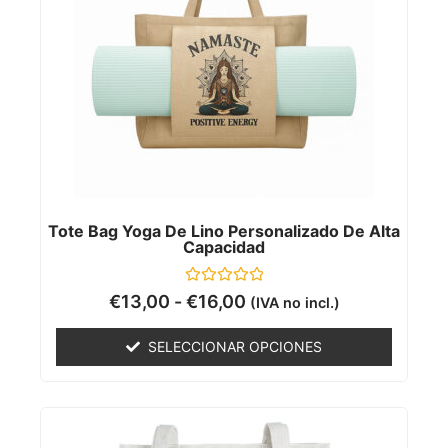
Tote Bag Yoga De Lino Personalizado De Alta
Capacidad
Valorado
€
13,00
-
€
16,00
(IVA no incl.)
con
0
de
SELECCIONAR OPCIONES
5