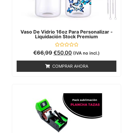
Vaso De Vidrio 16oz Para Personalizar -
Liquidación Stock Premium
Valorado
€
66,99
€
50,00
(IVA no incl.)
con
0
de
COMPRAR AHORA
5