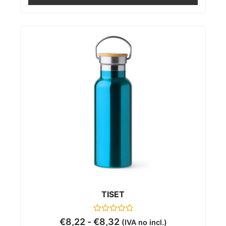
TISET
Valorado
€
8,22
-
€
8,32
(IVA no incl.)
con