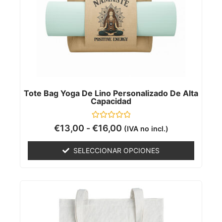
Tote Bag Yoga De Lino Personalizado De Alta
Capacidad
Valorado
€
13,00
-
€
16,00
(IVA no incl.)
con
0
de
SELECCIONAR OPCIONES
5