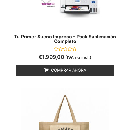
Tu Primer Sueño Impreso – Pack Sublimación
Completo
Valorado
€
1.999,00
(IVA no incl.)
con
0
de
COMPRAR AHORA
5