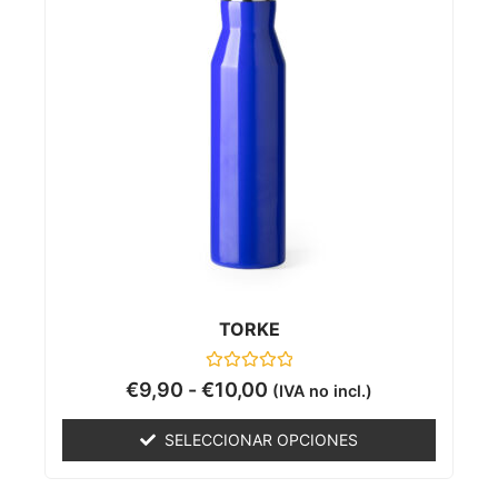
TORKE
Valorado
€
9,90
-
€
10,00
(IVA no incl.)
con
0
de
SELECCIONAR OPCIONES
5