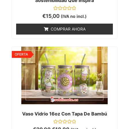
Sostenibilidad Que Inspira
Valorado
€
15,00
(IVA no incl.)
con
0
de
COMPRAR AHORA
5
OFERTA
Vaso Vidrio 16oz Con Tapa De Bambú
Valorado