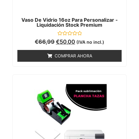
Vaso De Vidrio 16oz Para Personalizar -
Liquidación Stock Premium
Valorado
€
66,99
€
50,00
(IVA no incl.)
con
0
de
COMPRAR AHORA
5