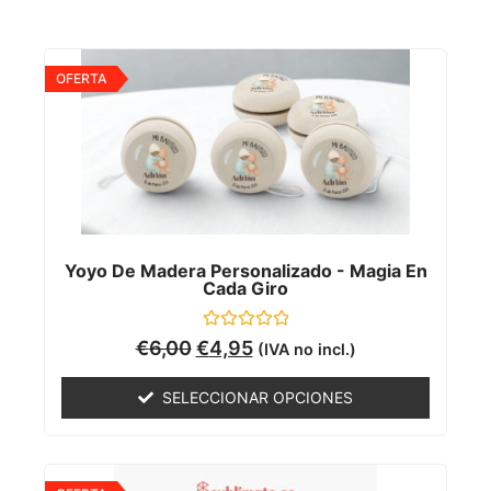
OFERTA
Yoyo De Madera Personalizado - Magia En
Cada Giro
Valorado
€
6,00
€
4,95
(IVA no incl.)
con
0
de
SELECCIONAR OPCIONES
5