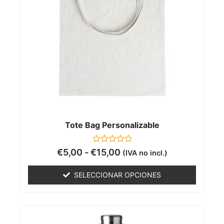
Tote Bag Personalizable
Valorado
€
5,00
-
€
15,00
(IVA no incl.)
con
0
de
SELECCIONAR OPCIONES
5