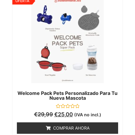
OFERTA
Welcome Pack Pets Personalizado Para Tu
Nueva Mascota
Valorado
€
29,99
€
25,00
(IVA no incl.)
con
0
de
COMPRAR AHORA
5