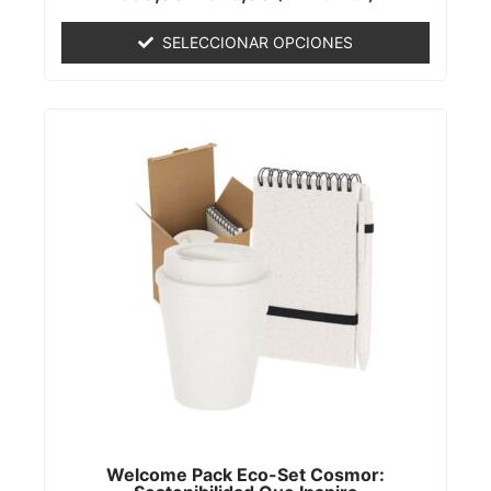
con
0
de
SELECCIONAR OPCIONES
5
Welcome Pack Eco-Set Cosmor: