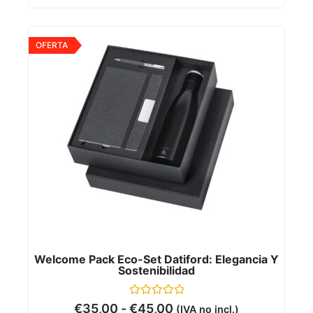
OFERTA
Welcome Pack Eco-Set Datiford: Elegancia Y
Sostenibilidad
Valorado
€
35,00
-
€
45,00
(IVA no incl.)