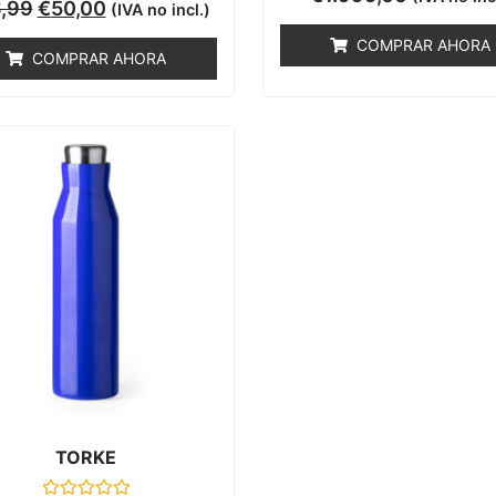
Valorado
con
,99
€
50,00
(IVA no incl.)
con
0
0
de
COMPRAR AHORA
de
5
COMPRAR AHORA
5
TORKE