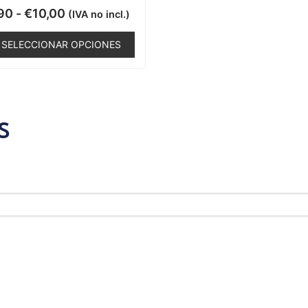
Valorado
90
-
€
10,00
(IVA no incl.)
con
0
de
SELECCIONAR OPCIONES
5
S