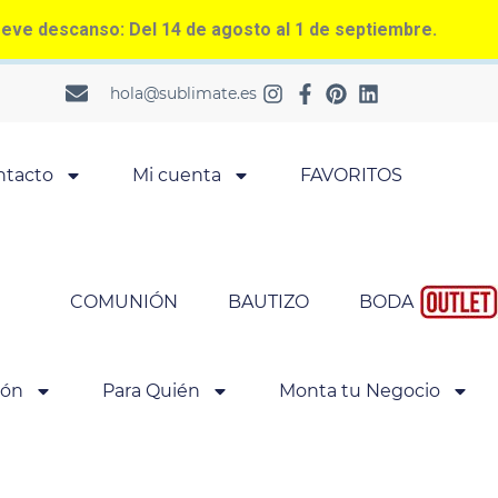
ve descanso: Del 14 de agosto al 1 de septiembre.
hola@sublimate.es
ntacto
Mi cuenta
FAVORITOS
COMUNIÓN
BAUTIZO
BODA
ión
Para Quién
Monta tu Negocio