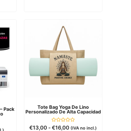
Tote Bag Yoga De Lino
– Pack
Personalizado De Alta Capacidad
to
Valorado
€
13,00
-
€
16,00
(IVA no incl.)
l.)
con