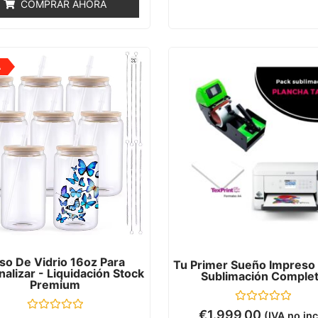
COMPRAR AHORA
5
A
so De Vidrio 16oz Para
Tu Primer Sueño Impreso 
alizar - Liquidación Stock
Sublimación Comple
Premium
Valorado
€
1.999,00
(IVA no inc