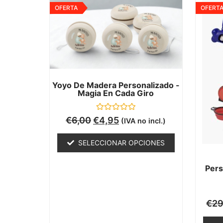
OFERTA
OFERT
Yoyo De Madera Personalizado -
Magia En Cada Giro
Valorado
€
6,00
€
4,95
(IVA no incl.)
con
0
de
SELECCIONAR OPCIONES
5
Pers
€
29