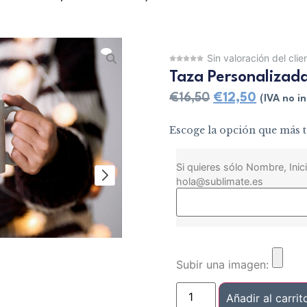
Sin valoración del clie
Taza Personalizad
€
16,50
€
12,50
(IVA no in
Escoge la opción que más t
Si quieres sólo Nombre, Inici
hola@sublimate.es
Subir una imagen:
Añadir al carrit