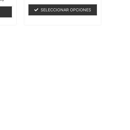
0
de
SELECCIONAR OPCIONES
5