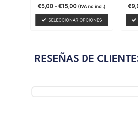
Valorado
€
5,00
-
€
15,00
€
9,
(IVA no incl.)
con
0
de
SELECCIONAR OPCIONES
5
RESEÑAS DE CLIENTE