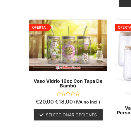
OFERTA
OFERT
Vaso Vidrio 16oz Con Tapa De
Bambú
Valorado
€
20,00
€
18,00
(IVA no incl.)
con
Va
0
Person
de
SELECCIONAR OPCIONES
5