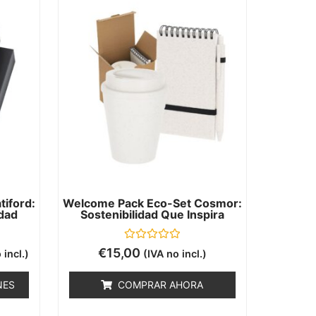
iford:
Welcome Pack Eco-Set Cosmor:
idad
Sostenibilidad Que Inspira
Valorado
€
15,00
 incl.)
(IVA no incl.)
con
0
de
NES
COMPRAR AHORA
5