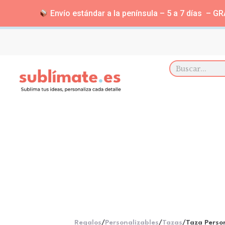
Envío estándar a la península – 5 a 7 días – GRA
Regalos
/
Personalizables
/
Tazas
/
Taza Perso