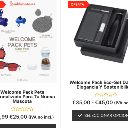
A
OFERTA
Welcome Pack Eco-Set Dat
Elegancia Y Sostenibil
Welcome Pack Pets
onalizado Para Tu Nueva
Mascota
Valorado
€
35,00
-
€
45,00
(IVA no
con
0
de
Valorado
SELECCIONAR OPCIO
,99
€
25,00
(IVA no incl.)
5
con
0
de