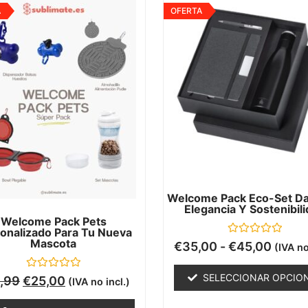
A
OFERTA
Welcome Pack Eco-Set Dat
Elegancia Y Sostenibil
Welcome Pack Pets
onalizado Para Tu Nueva
Mascota
Valorado
€
35,00
-
€
45,00
(IVA no
con
0
de
Valorado
SELECCIONAR OPCIO
,99
€
25,00
(IVA no incl.)
5
con
0
de