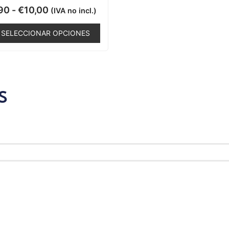
Valorado
90
-
€
10,00
(IVA no incl.)
con
0
de
SELECCIONAR OPCIONES
5
S