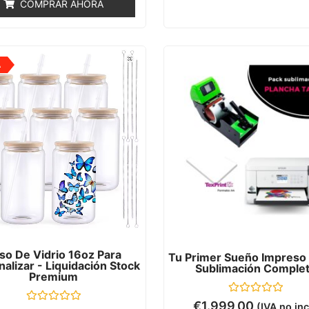
COMPRAR AHORA
5
A
so De Vidrio 16oz Para
Tu Primer Sueño Impreso 
alizar - Liquidación Stock
Sublimación Comple
Premium
Valorado
€
1.999,00
(IVA no inc