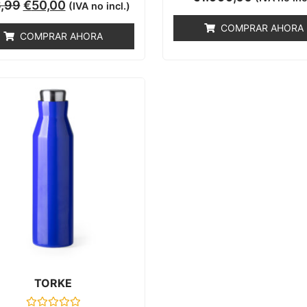
Valorado
con
,99
€
50,00
(IVA no incl.)
con
0
0
de
COMPRAR AHORA
de
5
COMPRAR AHORA
5
TORKE