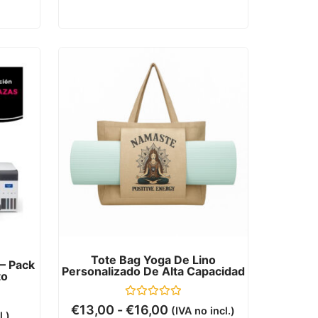
Tote Bag Yoga De Lino
– Pack
Personalizado De Alta Capacidad
to
Valorado
€
13,00
-
€
16,00
(IVA no incl.)
l.)
con