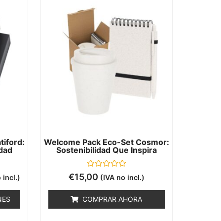
iford:
Welcome Pack Eco-Set Cosmor:
idad
Sostenibilidad Que Inspira
Valorado
€
15,00
 incl.)
(IVA no incl.)
con
0
de
NES
COMPRAR AHORA
5