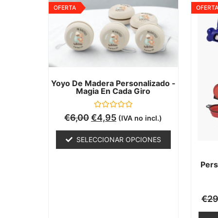
OFERTA
OFERT
Yoyo De Madera Personalizado -
Magia En Cada Giro
Valorado
€
6,00
€
4,95
(IVA no incl.)
con
0
de
SELECCIONAR OPCIONES
5
Pers
€
29