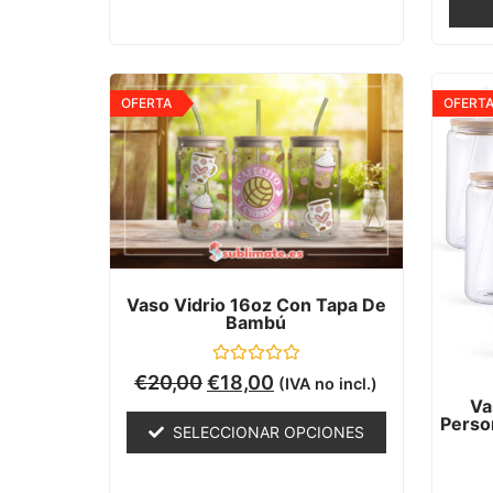
OFERTA
OFERT
Vaso Vidrio 16oz Con Tapa De
Bambú
Valorado
€
20,00
€
18,00
(IVA no incl.)
con
Va
0
Person
de
SELECCIONAR OPCIONES
5