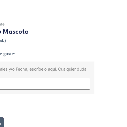
nte
tu Mascota
cl.)
e guste:
ales y/o Fecha, escríbelo aquí. Cualquier duda:
o