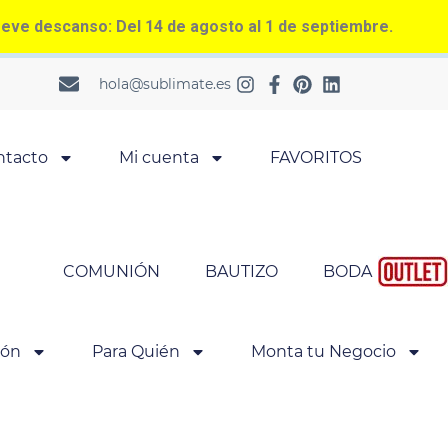
ve descanso: Del 14 de agosto al 1 de septiembre.
hola@sublimate.es
ntacto
Mi cuenta
FAVORITOS
COMUNIÓN
BAUTIZO
BODA
ión
Para Quién
Monta tu Negocio