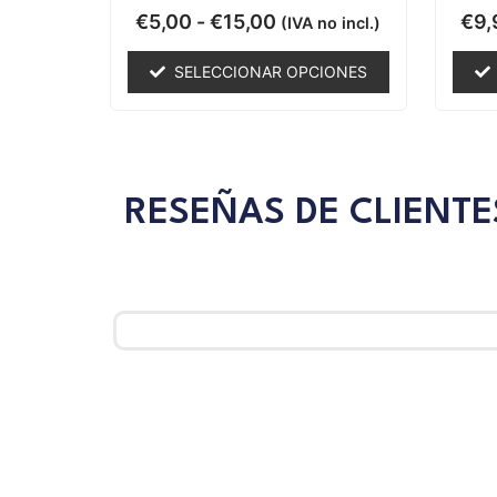
Valorado
€
5,00
-
€
15,00
€
9,
(IVA no incl.)
con
0
de
SELECCIONAR OPCIONES
5
RESEÑAS DE CLIENTE