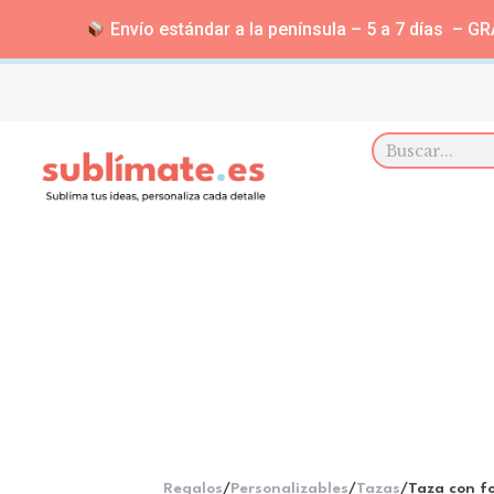
Envío estándar a la península – 5 a 7 días – GRA
Regalos
/
Personalizables
/
Tazas
/
Taza con f