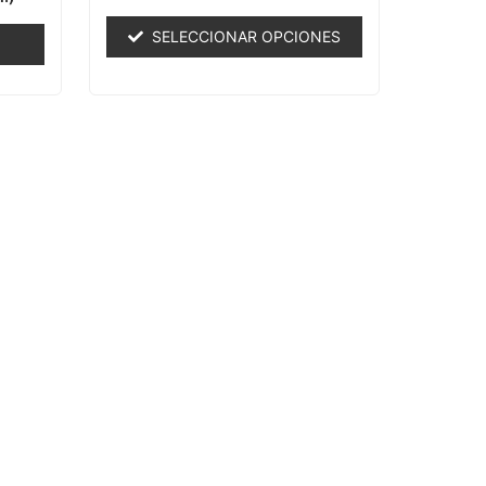
0
de
SELECCIONAR OPCIONES
5