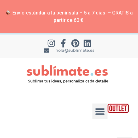
Envío estándar a la península – 5 a 7 días – GRATIS a
partir de 60 €
hola@sublimate.es