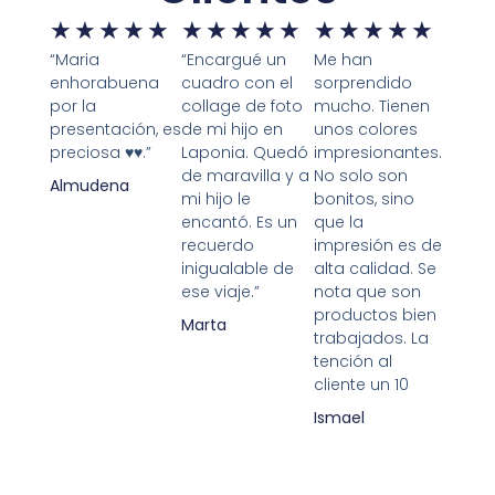
★
★
★
★
★
★
★
★
★
★
★
★
★
★
★
“Maria
“Encargué un
Me han
enhorabuena
cuadro con el
sorprendido
por la
collage de foto
mucho. Tienen
presentación, es
de mi hijo en
unos colores
preciosa ♥️♥️.”
Laponia. Quedó
impresionantes.
de maravilla y a
No solo son
Almudena
mi hijo le
bonitos, sino
encantó. Es un
que la
recuerdo
impresión es de
inigualable de
alta calidad. Se
ese viaje.”
nota que son
productos bien
Marta
trabajados. La
tención al
cliente un 10
Ismael