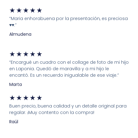
★
★
★
★
★
“Maria enhorabuena por la presentación, es preciosa
♥️♥️.”
Almudena
★
★
★
★
★
“Encargué un cuadro con el collage de foto de mi hijo
en Laponia. Quedó de maravilla y a mi hijo le
encantó. Es un recuerdo inigualable de ese viaje.”
Marta
★
★
★
★
★
Buen precio, buena calidad y un detalle original para
regalar. ¡Muy contento con la compra!
Raúl