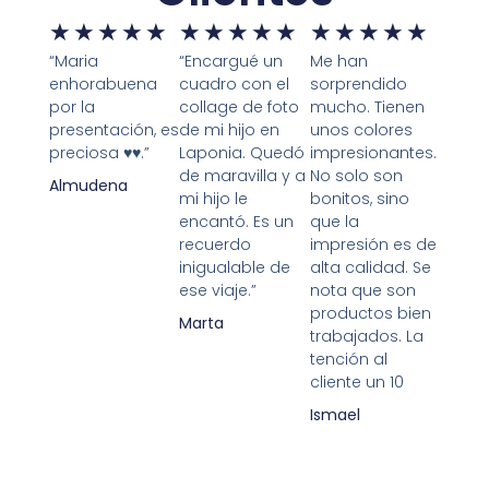
★
★
★
★
★
★
★
★
★
★
★
★
★
★
★
“Maria
“Encargué un
Me han
enhorabuena
cuadro con el
sorprendido
por la
collage de foto
mucho. Tienen
presentación, es
de mi hijo en
unos colores
preciosa ♥️♥️.”
Laponia. Quedó
impresionantes.
de maravilla y a
No solo son
Almudena
mi hijo le
bonitos, sino
encantó. Es un
que la
recuerdo
impresión es de
inigualable de
alta calidad. Se
ese viaje.”
nota que son
productos bien
Marta
trabajados. La
tención al
cliente un 10
Ismael