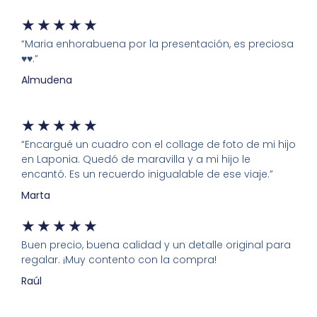
★
★
★
★
★
“Maria enhorabuena por la presentación, es preciosa
♥️♥️.”
Almudena
★
★
★
★
★
“Encargué un cuadro con el collage de foto de mi hijo
en Laponia. Quedó de maravilla y a mi hijo le
encantó. Es un recuerdo inigualable de ese viaje.”
Marta
★
★
★
★
★
Buen precio, buena calidad y un detalle original para
regalar. ¡Muy contento con la compra!
Raúl