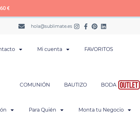
 60 €
hola@sublimate.es
ntacto
Mi cuenta
FAVORITOS
COMUNIÓN
BAUTIZO
BODA
ión
Para Quién
Monta tu Negocio