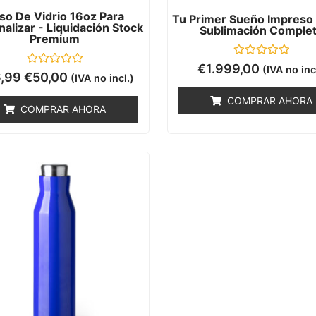
so De Vidrio 16oz Para
Tu Primer Sueño Impreso 
alizar - Liquidación Stock
Sublimación Comple
Premium
Valorado
€
1.999,00
(IVA no inc
Valorado
con
,99
€
50,00
(IVA no incl.)
con
0
0
de
COMPRAR AHORA
de
5
COMPRAR AHORA
5