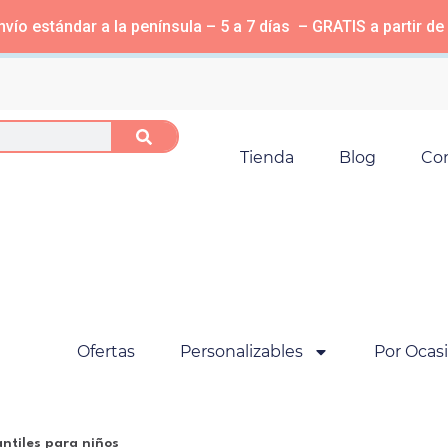
vío estándar a la península – 5 a 7 días – GRATIS a partir de
Tienda
Blog
Co
Ofertas
Personalizables
Por Ocas
antiles para niños