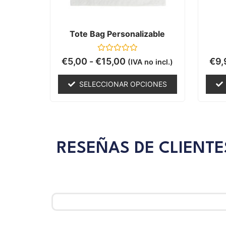
Tote Bag Personalizable
Valorado
€
5,00
-
€
15,00
€
9,
(IVA no incl.)
con
0
de
SELECCIONAR OPCIONES
5
RESEÑAS DE CLIENTE