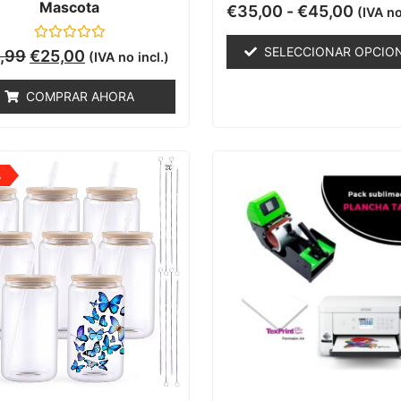
Mascota
Valorado
€
35,00
-
€
45,00
(IVA no
con
0
de
Valorado
SELECCIONAR OPCIO
,99
€
25,00
(IVA no incl.)
5
con
0
de
COMPRAR AHORA
5
A