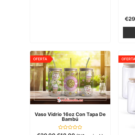
€
29
OFERTA
OFERT
Vaso Vidrio 16oz Con Tapa De
Bambú
Valorado