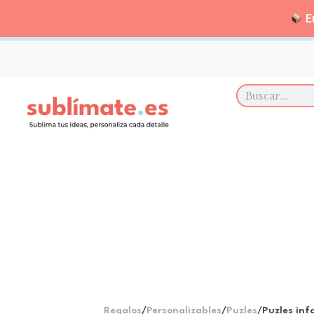
En
Regalos
/
Personalizables
/
Puzles
/
Puzles inf