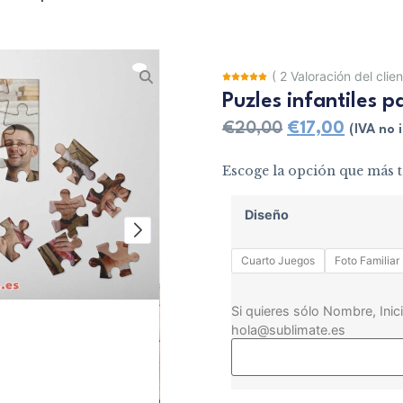
(
2
Valoración del clie
Puzles infantiles p
€
20,00
€
17,00
(IVA no i
Escoge la opción que más t
Diseño
Cuarto Juegos
Foto Familiar
Si quieres sólo Nombre, Inici
hola@sublimate.es