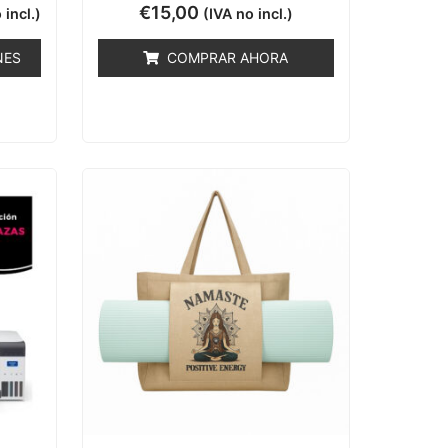
Valorado
€
15,00
 incl.)
(IVA no incl.)
con
0
de
NES
COMPRAR AHORA
5