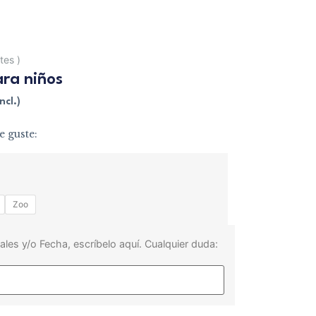
ntes
)
ara niños
ncl.)
e guste:
Zoo
ales y/o Fecha, escríbelo aquí. Cualquier duda: