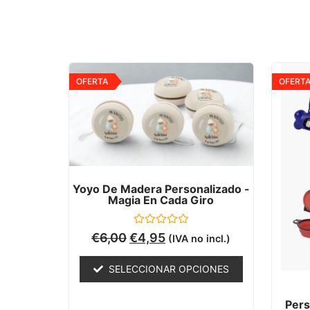
OFERTA
OFERT
Yoyo De Madera Personalizado -
Magia En Cada Giro
Valorado
€
6,00
€
4,95
(IVA no incl.)
con
0
de
SELECCIONAR OPCIONES
5
Pers