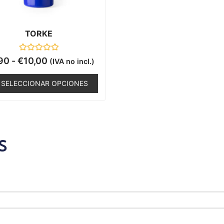
TORKE
Valorado
90
-
€
10,00
(IVA no incl.)
con
0
de
SELECCIONAR OPCIONES
5
S