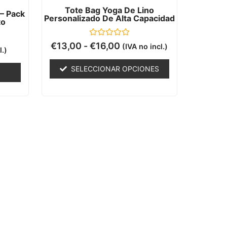
Tote Bag Yoga De Lino
– Pack
Personalizado De Alta Capacidad
to
Valorado
€
13,00
-
€
16,00
(IVA no incl.)
l.)
con
0
de
SELECCIONAR OPCIONES
5