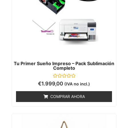
Tu Primer Sueño Impreso – Pack Sublimación
Completo
Valorado
€
1.999,00
(IVA no incl.)
con
0
de
COMPRAR AHORA
5