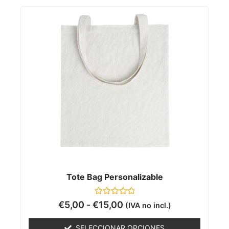
Tote Bag Personalizable
Valorado
€
5,00
-
€
15,00
(IVA no incl.)
con
0
de
SELECCIONAR OPCIONES