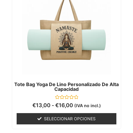
Tote Bag Yoga De Lino Personalizado De Alta
Capacidad
Valorado
€
13,00
-
€
16,00
(IVA no incl.)
con
0
de
SELECCIONAR OPCIONES
5