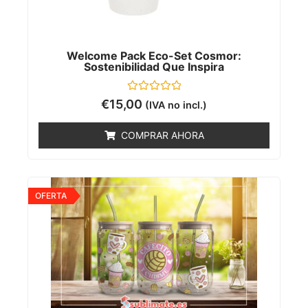
Welcome Pack Eco-Set Cosmor:
Sostenibilidad Que Inspira
Valorado
€
15,00
(IVA no incl.)
con
0
de
COMPRAR AHORA
5
OFERTA