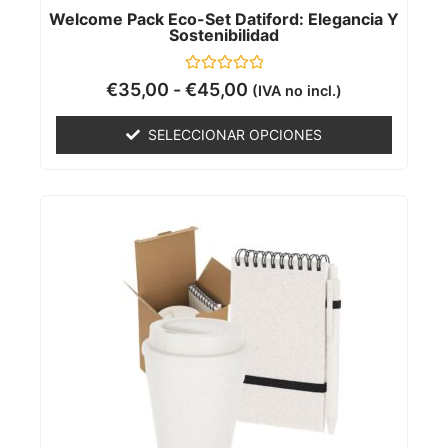
Welcome Pack Eco-Set Datiford: Elegancia Y
Sostenibilidad
Valorado
€
35,00
-
€
45,00
(IVA no incl.)
con
0
de
SELECCIONAR OPCIONES
5