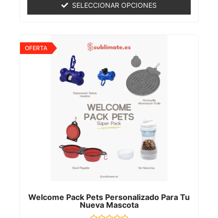
de
SELECCIONAR OPCIONES
5
OFERTA
Welcome Pack Pets Personalizado Para Tu
Nueva Mascota