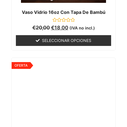
Vaso Vidrio 16oz Con Tapa De Bambú
Valorado
€
20,00
€
18,00
(IVA no incl.)
con
0
de
SELECCIONAR OPCIONES
5
OFERTA