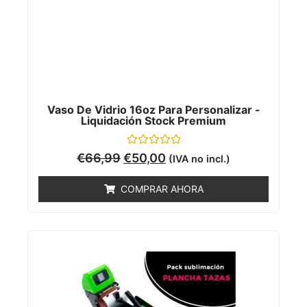
Vaso De Vidrio 16oz Para Personalizar -
Liquidación Stock Premium
Valorado
€
66,99
€
50,00
(IVA no incl.)
con
0
de
COMPRAR AHORA
5