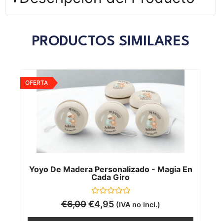
PRODUCTOS SIMILARES
OFERTA
Yoyo De Madera Personalizado - Magia En
Cada Giro
Valorado
€
6,00
€
4,95
(IVA no incl.)
con
0