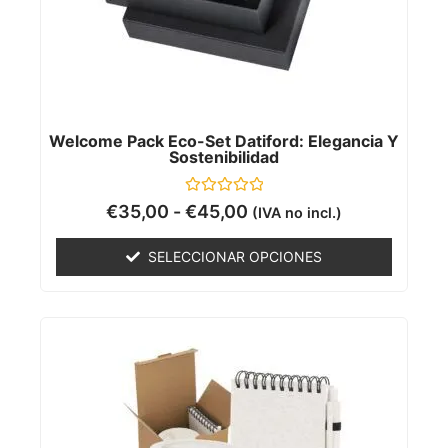
Welcome Pack Eco-Set Datiford: Elegancia Y
Sostenibilidad
Valorado
€
35,00
-
€
45,00
(IVA no incl.)
con
0
de
SELECCIONAR OPCIONES
5