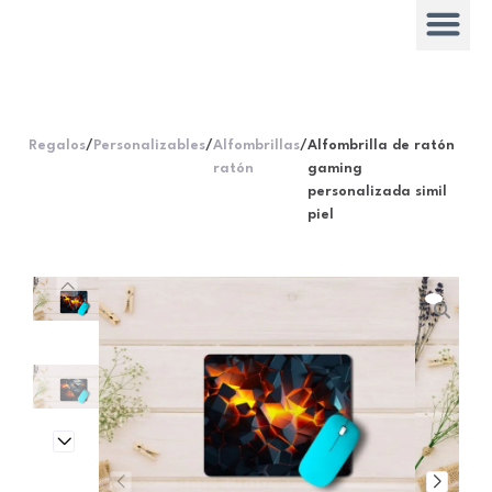
Regalos
/
Personalizables
/
Alfombrillas
/
Alfombrilla de ratón
ratón
gaming
personalizada simil
piel