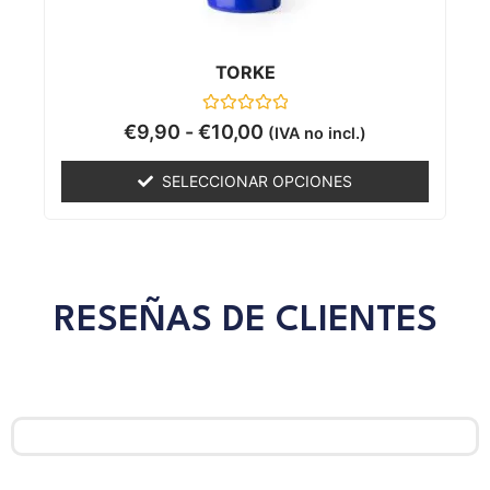
TORKE
Valorado
€
9,90
-
€
10,00
(IVA no incl.)
con
0
de
SELECCIONAR OPCIONES
5
RESEÑAS DE CLIENTES