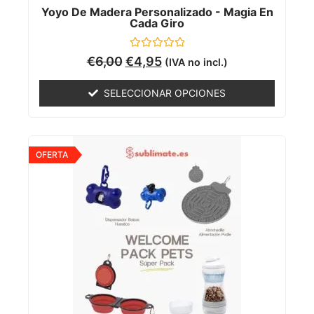
Yoyo De Madera Personalizado - Magia En
Cada Giro
Valorado
€
6,00
€
4,95
(IVA no incl.)
con
0
de
SELECCIONAR OPCIONES
5
OFERTA