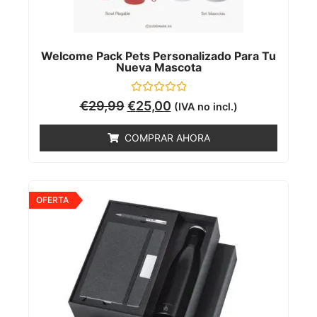
Welcome Pack Pets Personalizado Para Tu
Nueva Mascota
Valorado
€
29,99
€
25,00
(IVA no incl.)
con
0
de
COMPRAR AHORA
5
OFERTA