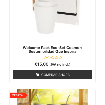
Welcome Pack Eco-Set Cosmor:
Sostenibilidad Que Inspira
Valorado
€
15,00
(IVA no incl.)
con
0
de
COMPRAR AHORA
5
OFERTA