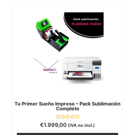
Tu Primer Sueño Impreso – Pack Sublimación
Completo
Valorado
€
1.999,00
(IVA no incl.)
con
0