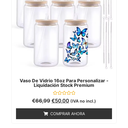
Vaso De Vidrio 16oz Para Personalizar -
Liquidación Stock Premium
Valorado
€
66,99
€
50,00
(IVA no incl.)
con
0
de
COMPRAR AHORA
5