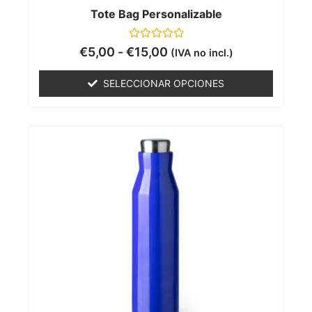
Tote Bag Personalizable
Valorado
€
5,00
-
€
15,00
(IVA no incl.)
con
0
de
SELECCIONAR OPCIONES
5