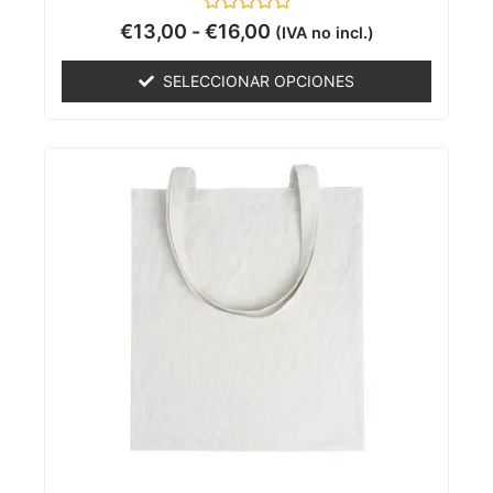
Valorado
€
13,00
-
€
16,00
(IVA no incl.)
con
0
de
SELECCIONAR OPCIONES
5