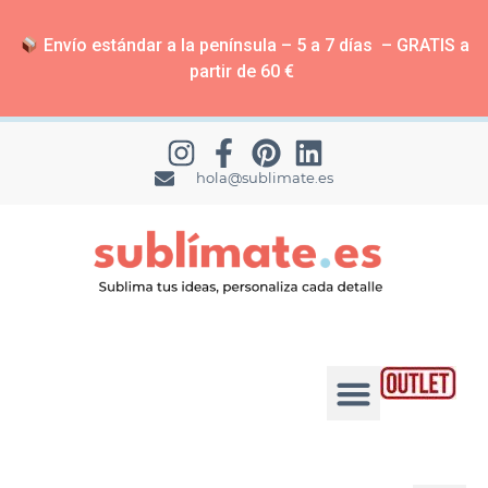
Envío estándar a la península – 5 a 7 días – GRATIS a
partir de 60 €
hola@sublimate.es