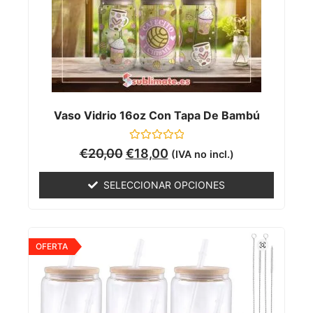
Vaso Vidrio 16oz Con Tapa De Bambú
Valorado
€
20,00
€
18,00
(IVA no incl.)
con
0
de
SELECCIONAR OPCIONES
5
OFERTA