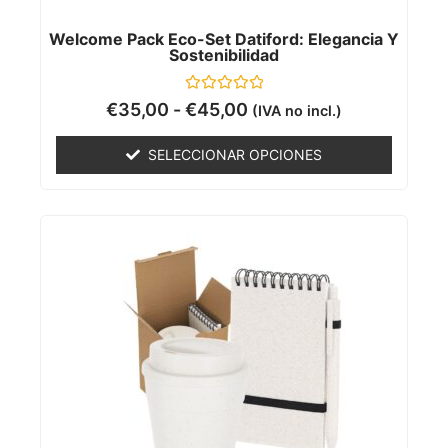
Welcome Pack Eco-Set Datiford: Elegancia Y
Sostenibilidad
Valorado
€
35,00
-
€
45,00
(IVA no incl.)
con
0
de
SELECCIONAR OPCIONES
5