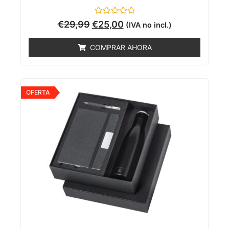
Valorado
€
29,99
€
25,00
(IVA no incl.)
con
0
de
COMPRAR AHORA
5
OFERTA