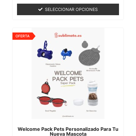
0
de
SELECCIONAR OPCIONES
5
OFERTA
Welcome Pack Pets Personalizado Para Tu
Nueva Mascota