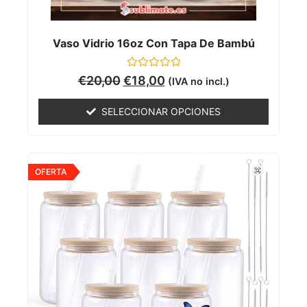
Vaso Vidrio 16oz Con Tapa De Bambú
Valorado
€
20,00
€
18,00
(IVA no incl.)
con
0
de
SELECCIONAR OPCIONES
5
OFERTA