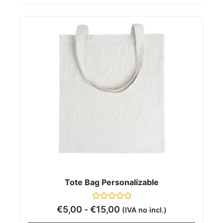
Tote Bag Personalizable
Valorado
€
5,00
-
€
15,00
(IVA no incl.)
con
0