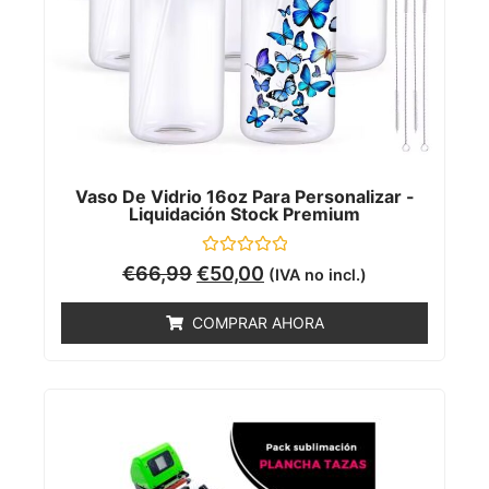
Vaso De Vidrio 16oz Para Personalizar -
Liquidación Stock Premium
Valorado
€
66,99
€
50,00
(IVA no incl.)
con
0
de
COMPRAR AHORA
5