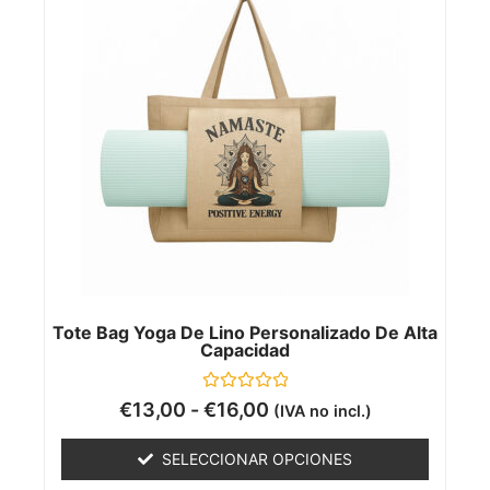
Tote Bag Yoga De Lino Personalizado De Alta
Capacidad
Valorado
€
13,00
-
€
16,00
(IVA no incl.)
con
0
de
SELECCIONAR OPCIONES
5