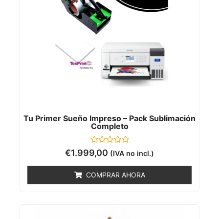
Tu Primer Sueño Impreso – Pack Sublimación
Completo
Valorado
€
1.999,00
(IVA no incl.)
con
0
de
COMPRAR AHORA
5