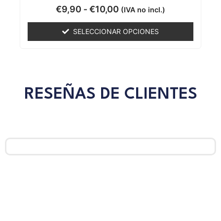
Valorado
€
9,90
-
€
10,00
(IVA no incl.)
con
0
de
SELECCIONAR OPCIONES
5
RESEÑAS DE CLIENTES