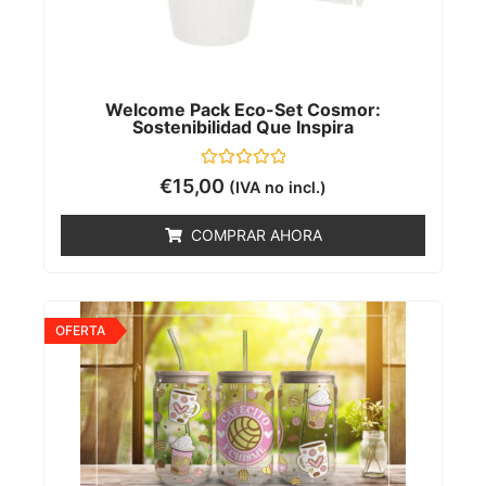
Welcome Pack Eco-Set Cosmor:
Sostenibilidad Que Inspira
Valorado
€
15,00
(IVA no incl.)
con
0
de
COMPRAR AHORA
5
OFERTA