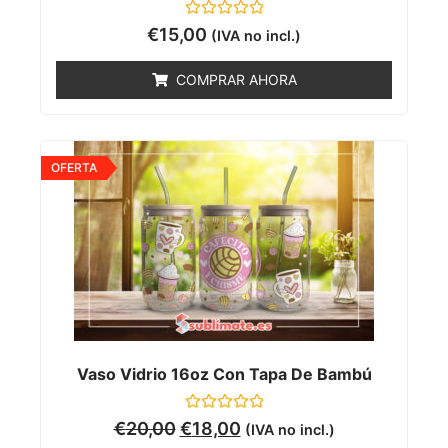
Valorado
€
15,00
(IVA no incl.)
con
0
de
COMPRAR AHORA
5
OFERTA
Vaso Vidrio 16oz Con Tapa De Bambú
Valorado
€
20,00
€
18,00
(IVA no incl.)
con