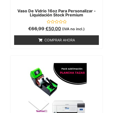
Vaso De Vidrio 16oz Para Personalizar -
Liquidación Stock Premium
Valorado
€
66,99
€
50,00
(IVA no incl.)
con
0
de
COMPRAR AHORA
5