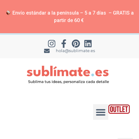
Envío estándar a la península – 5 a 7 días – GRATIS a
partir de 60 €
hola@sublimate.es