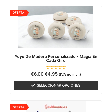
OFERTA
Yoyo De Madera Personalizado - Magia En
Cada Giro
Valorado
€
6,00
€
4,95
(IVA no incl.)
con
0
de
SELECCIONAR OPCIONES
5
OFERTA