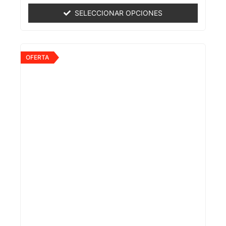
0
de
SELECCIONAR OPCIONES
5
OFERTA