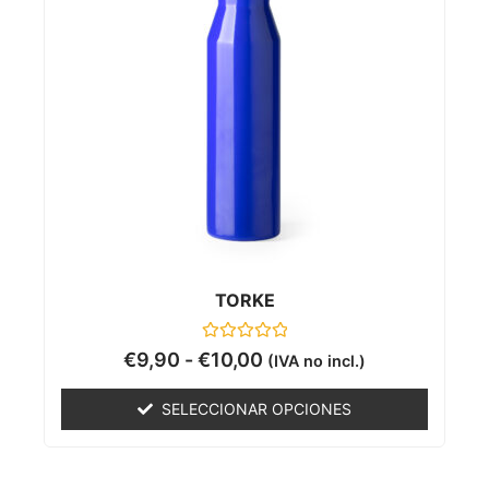
TORKE
Valorado
€
9,90
-
€
10,00
(IVA no incl.)
con
0
de
SELECCIONAR OPCIONES
5