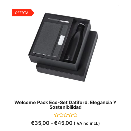
OFERTA
Welcome Pack Eco-Set Datiford: Elegancia Y
Sostenibilidad
Valorado
€
35,00
-
€
45,00
(IVA no incl.)
con
0