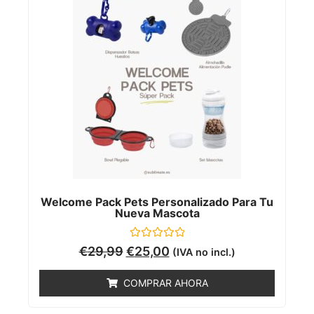
Welcome Pack Pets Personalizado Para Tu
Nueva Mascota
Valorado
€
29,99
€
25,00
(IVA no incl.)
con
0
de
COMPRAR AHORA
5