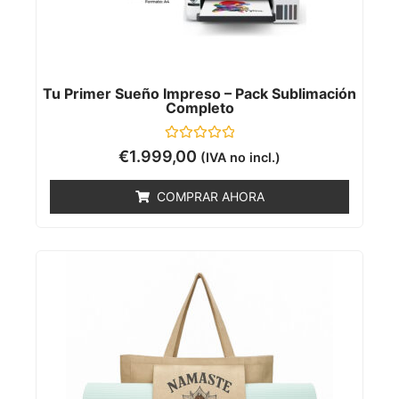
Tu Primer Sueño Impreso – Pack Sublimación
Completo
Valorado
€
1.999,00
(IVA no incl.)
con
0
de
COMPRAR AHORA
5