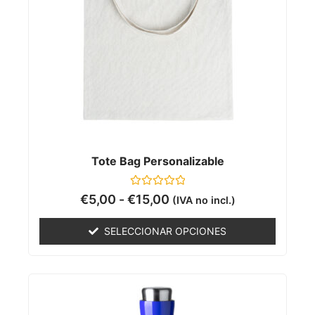
Tote Bag Personalizable
Valorado
€
5,00
-
€
15,00
(IVA no incl.)
con
0
de
SELECCIONAR OPCIONES
5