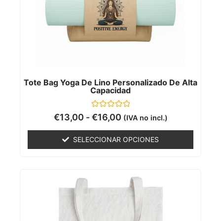
Tote Bag Yoga De Lino Personalizado De Alta
Capacidad
Valorado
€
13,00
-
€
16,00
(IVA no incl.)
con
0
de
SELECCIONAR OPCIONES
5