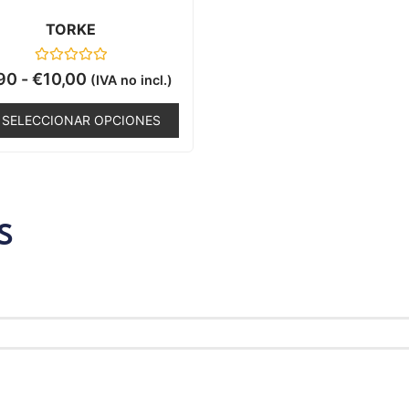
TORKE
Valorado
90
-
€
10,00
(IVA no incl.)
con
0
de
SELECCIONAR OPCIONES
5
S