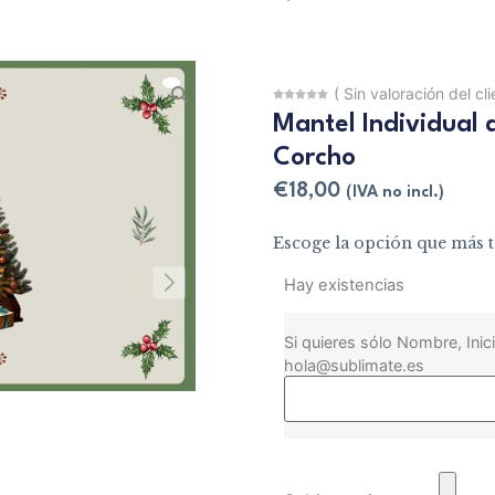
(
Sin valoración del cl
Mantel Individual
Corcho
€
18,00
(IVA no incl.)
Escoge la opción que más t
Hay existencias
Si quieres sólo Nombre, Inici
hola@sublimate.es