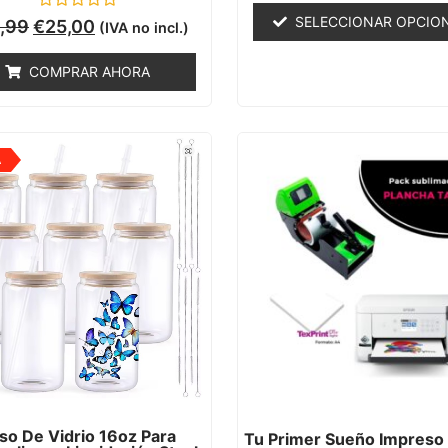
de
Valorado
SELECCIONAR OPCIO
,99
€
25,00
(IVA no incl.)
5
con
0
de
COMPRAR AHORA
5
A
so De Vidrio 16oz Para
Tu Primer Sueño Impreso 