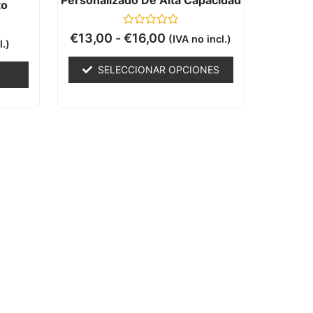
Personalizado De Alta Capacidad
to
Valorado
€
13,00
-
€
16,00
(IVA no incl.)
l.)
con
0
de
SELECCIONAR OPCIONES
5