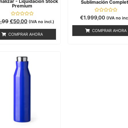
alizar - Liquidación Stock
Sublimación Comple
Premium
Valorado
€
1.999,00
(IVA no inc
Valorado
con
,99
€
50,00
(IVA no incl.)
con
0
0
de
COMPRAR AHORA
de
5
COMPRAR AHORA
5