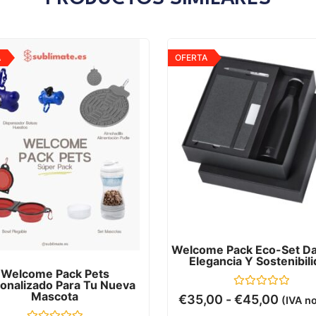
A
OFERTA
Welcome Pack Eco-Set Dat
Elegancia Y Sostenibil
Welcome Pack Pets
onalizado Para Tu Nueva
Mascota
Valorado
€
35,00
-
€
45,00
(IVA no
con
0