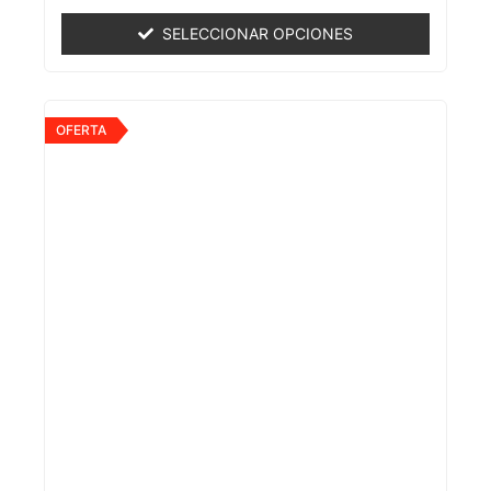
0
de
SELECCIONAR OPCIONES
5
OFERTA