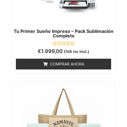
Tu Primer Sueño Impreso – Pack Sublimación
Completo
Valorado
€
1.999,00
(IVA no incl.)
con
0
de
COMPRAR AHORA
5