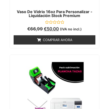
Vaso De Vidrio 16oz Para Personalizar -
Liquidación Stock Premium
Valorado
€
66,99
€
50,00
(IVA no incl.)
con
0
de
COMPRAR AHORA
5