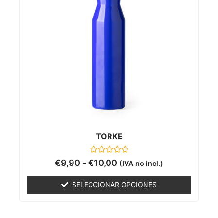
TORKE
Valorado
€
9,90
-
€
10,00
(IVA no incl.)
con
0
de
SELECCIONAR OPCIONES
5