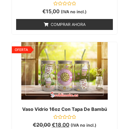
Valorado
€
15,00
(IVA no incl.)
con
0
de
COMPRAR AHORA
5
OFERTA
Vaso Vidrio 16oz Con Tapa De Bambú
Valorado
€
20,00
€
18,00
(IVA no incl.)
con