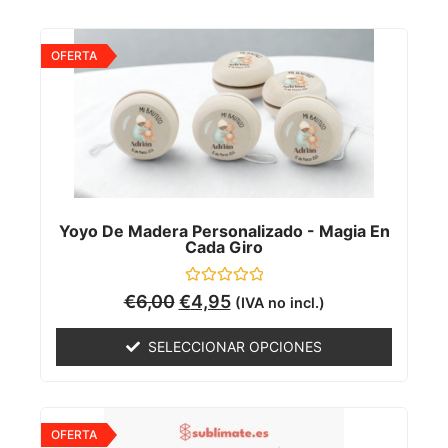
OFERTA
Yoyo De Madera Personalizado - Magia En
Cada Giro
Valorado
€
6,00
€
4,95
(IVA no incl.)
con
0
de
SELECCIONAR OPCIONES
5
OFERTA