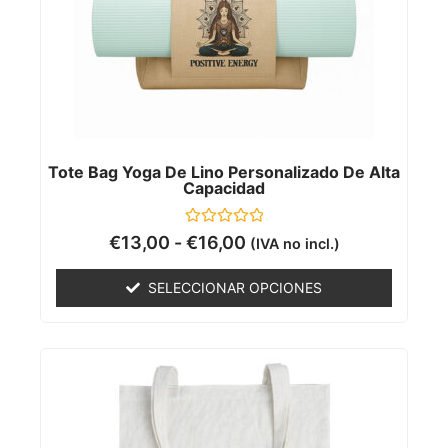
Tote Bag Yoga De Lino Personalizado De Alta
Capacidad
Valorado
€
13,00
-
€
16,00
(IVA no incl.)
con
0
de
SELECCIONAR OPCIONES
5