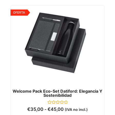
OFERTA
Welcome Pack Eco-Set Datiford: Elegancia Y
Sostenibilidad
Valorado
€
35,00
-
€
45,00
(IVA no incl.)
con
0