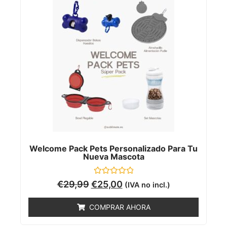
Welcome Pack Pets Personalizado Para Tu
Nueva Mascota
Valorado
€
29,99
€
25,00
(IVA no incl.)
con
0
de
COMPRAR AHORA
5