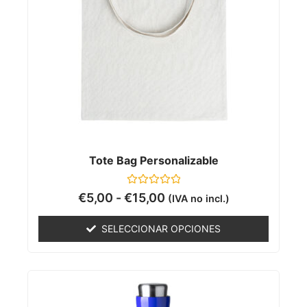
Tote Bag Personalizable
Valorado
€
5,00
-
€
15,00
(IVA no incl.)
con
0
de
SELECCIONAR OPCIONES
5