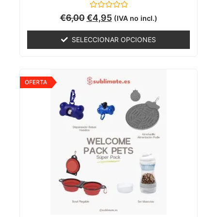
Valorado
€
6,00
€
4,95
(IVA no incl.)
con
0
de
SELECCIONAR OPCIONES
5
OFERTA