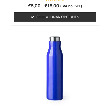
Valorado
€
5,00
-
€
15,00
(IVA no incl.)
con
0
de
SELECCIONAR OPCIONES
5