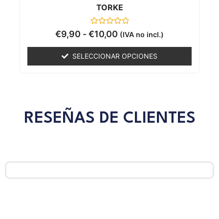
TORKE
Valorado
€
9,90
-
€
10,00
(IVA no incl.)
con
0
de
SELECCIONAR OPCIONES
5
RESEÑAS DE CLIENTES