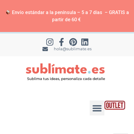
Envío estándar a la península – 5 a 7 días – GRATIS a
partir de 60 €
hola@sublimate.es