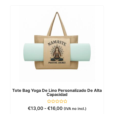
Tote Bag Yoga De Lino Personalizado De Alta
Capacidad
Valorado
€
13,00
-
€
16,00
(IVA no incl.)
con
0