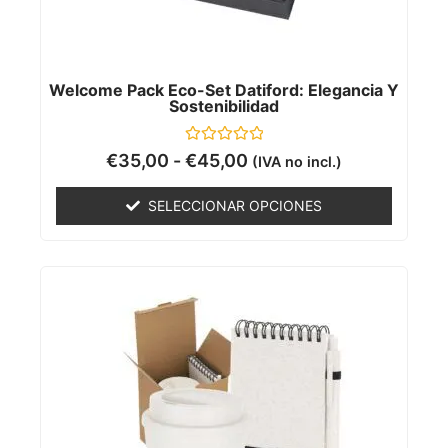
Welcome Pack Eco-Set Datiford: Elegancia Y
Sostenibilidad
Valorado
€
35,00
-
€
45,00
(IVA no incl.)
con
0
de
SELECCIONAR OPCIONES
5