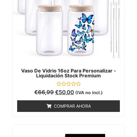
Vaso De Vidrio 16oz Para Personalizar -
Liquidación Stock Premium
Valorado
€
66,99
€
50,00
(IVA no incl.)
con
0
de
COMPRAR AHORA
5