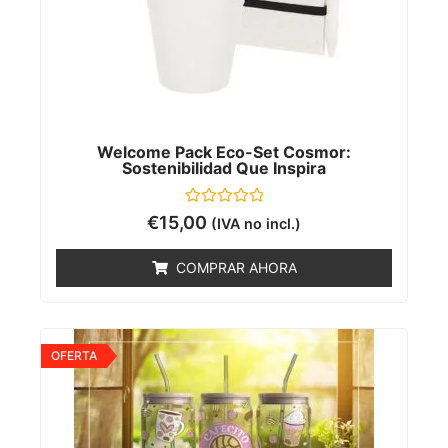
Welcome Pack Eco-Set Cosmor:
Sostenibilidad Que Inspira
Valorado
€
15,00
(IVA no incl.)
con
0
de
COMPRAR AHORA
5
OFERTA