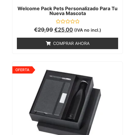
Welcome Pack Pets Personalizado Para Tu
Nueva Mascota
Valorado
€
29,99
€
25,00
(IVA no incl.)
con
0
de
COMPRAR AHORA
5
OFERTA