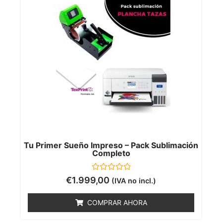
Tu Primer Sueño Impreso – Pack Sublimación
Completo
Valorado
€
1.999,00
(IVA no incl.)
con
0
de
COMPRAR AHORA
5