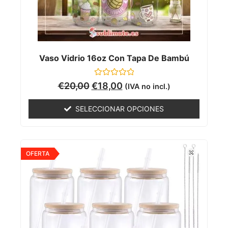
Vaso Vidrio 16oz Con Tapa De Bambú
Valorado
€
20,00
€
18,00
(IVA no incl.)
con
0
de
SELECCIONAR OPCIONES
5
OFERTA