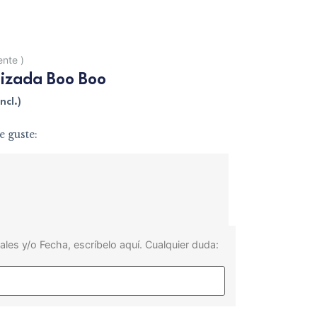
iente
)
izada Boo Boo
ncl.)
e guste:
ales y/o Fecha, escríbelo aquí. Cualquier duda: