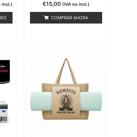
Valorado
€
15,00
 incl.)
(IVA no incl.)
con
0
de
NES
COMPRAR AHORA
5