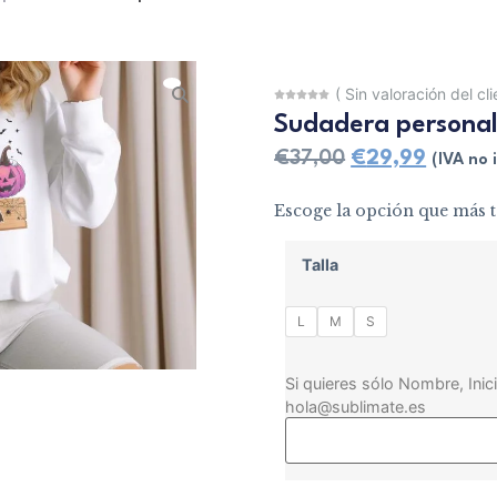
(
Sin valoración del cl
Sudadera personal
€
37,00
€
29,99
(IVA no i
Escoge la opción que más t
Talla
L
M
S
Si quieres sólo Nombre, Inici
hola@sublimate.es