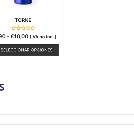
TORKE
Valorado
90
-
€
10,00
(IVA no incl.)
con
0
de
SELECCIONAR OPCIONES
5
S