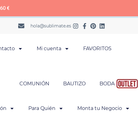
 60 €
hola@sublimate.es
ntacto
Mi cuenta
FAVORITOS
COMUNIÓN
BAUTIZO
BODA
ión
Para Quién
Monta tu Negocio