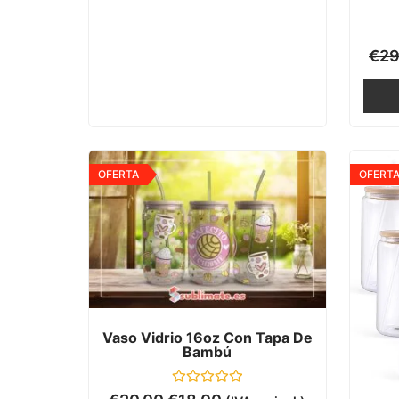
€
29
OFERTA
OFERT
Vaso Vidrio 16oz Con Tapa De
Bambú
Valorado