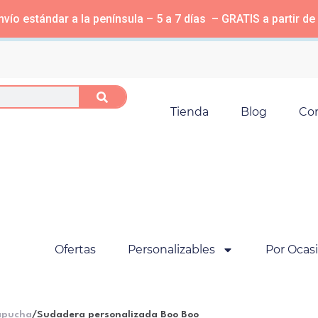
vío estándar a la península – 5 a 7 días – GRATIS a partir de
Tienda
Blog
Co
Ofertas
Personalizables
Por Ocas
apucha
/
Sudadera personalizada Boo Boo