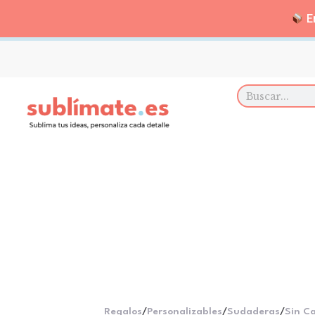
En
Regalos
/
Personalizables
/
Sudaderas
/
Sin C