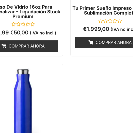
so De Vidrio 16oz Para
Tu Primer Sueño Impreso 
alizar - Liquidación Stock
Sublimación Comple
Premium
Valorado
€
1.999,00
(IVA no inc
Valorado
con
,99
€
50,00
(IVA no incl.)
con
0
0
de
COMPRAR AHORA
de
5
COMPRAR AHORA
5