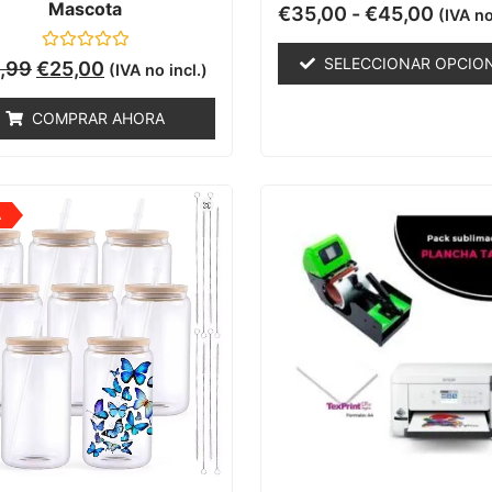
Mascota
Valorado
€
35,00
-
€
45,00
(IVA no
con
0
de
Valorado
SELECCIONAR OPCIO
,99
€
25,00
(IVA no incl.)
5
con
0
de
COMPRAR AHORA
5
A