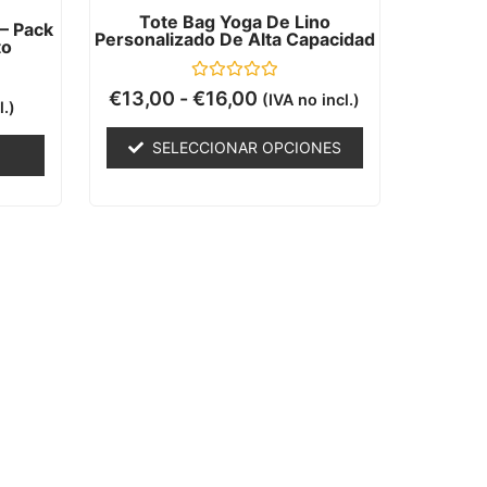
Tote Bag Yoga De Lino
– Pack
Personalizado De Alta Capacidad
to
Valorado
€
13,00
-
€
16,00
(IVA no incl.)
l.)
con
0
de
SELECCIONAR OPCIONES
5