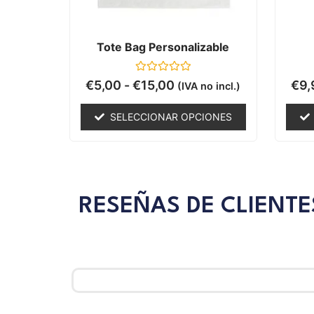
Tote Bag Personalizable
Valorado
€
5,00
-
€
15,00
€
9,
(IVA no incl.)
con
0
de
SELECCIONAR OPCIONES
5
RESEÑAS DE CLIENTE