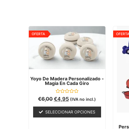
OFERTA
OFERT
Yoyo De Madera Personalizado -
Magia En Cada Giro
Valorado
€
6,00
€
4,95
(IVA no incl.)
con
0
de
SELECCIONAR OPCIONES
5
Pers