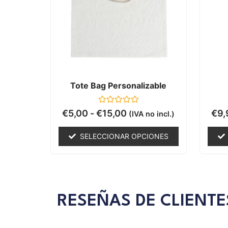
Tote Bag Personalizable
Valorado
€
5,00
-
€
15,00
€
9,
(IVA no incl.)
con
0
de
SELECCIONAR OPCIONES
5
RESEÑAS DE CLIENTE