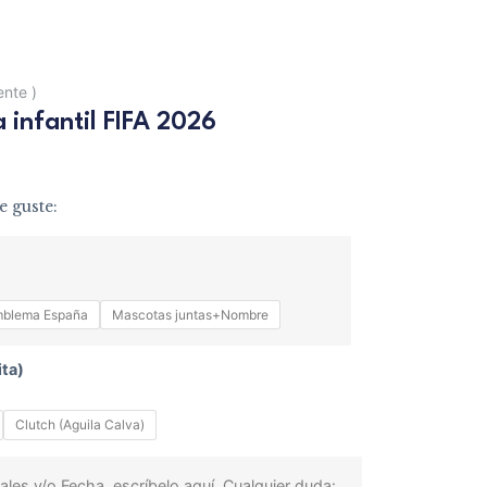
iente
)
 infantil FIFA 2026
e guste:
mblema España
Mascotas juntas+Nombre
ita)
Clutch (Aguila Calva)
ales y/o Fecha, escríbelo aquí. Cualquier duda: