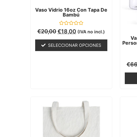
Vaso Vidrio 16oz Con Tapa De
Bambú
Valorado
€
20,00
€
18,00
(IVA no incl.)
con
Va
0
Person
de
SELECCIONAR OPCIONES
5
€
66