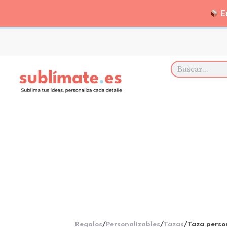
En
Regalos
/
Personalizables
/
Tazas
/
Taza person