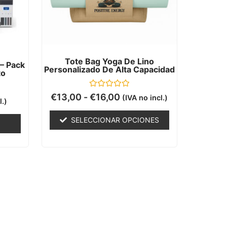
Tote Bag Yoga De Lino
– Pack
Personalizado De Alta Capacidad
to
Valorado
€
13,00
-
€
16,00
(IVA no incl.)
l.)
con
0
de
SELECCIONAR OPCIONES
5