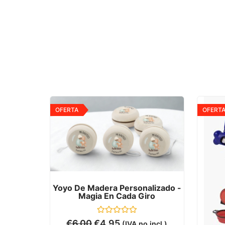
OFERTA
OFERT
Yoyo De Madera Personalizado -
Magia En Cada Giro
Valorado
€
6,00
€
4,95
(IVA no incl.)