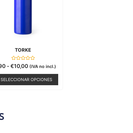
TORKE
Valorado
90
-
€
10,00
(IVA no incl.)
con
0
de
SELECCIONAR OPCIONES
5
S