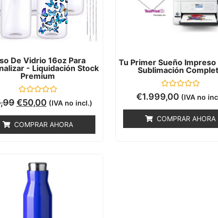
so De Vidrio 16oz Para
Tu Primer Sueño Impreso 
alizar - Liquidación Stock
Sublimación Comple
Premium
Valorado
€
1.999,00
(IVA no inc
Valorado
con
,99
€
50,00
(IVA no incl.)
con
0
0
de
COMPRAR AHORA
de
5
COMPRAR AHORA
5