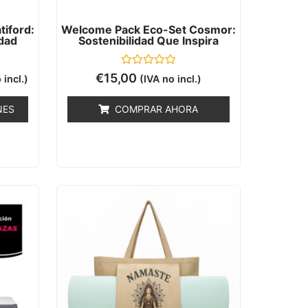
iford:
Welcome Pack Eco-Set Cosmor:
idad
Sostenibilidad Que Inspira
Valorado
€
15,00
 incl.)
(IVA no incl.)
con
0
de
NES
COMPRAR AHORA
5