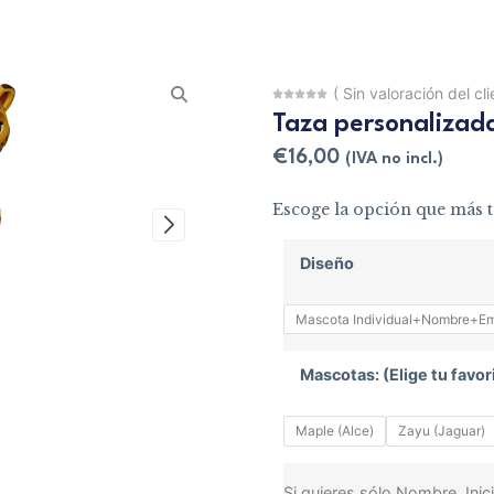
(
Sin valoración del cl
Taza personalizada
€
16,00
(IVA no incl.)
Escoge la opción que más t
Diseño
Mascota Individual+Nombre+E
Mascotas: (Elige tu favor
Maple (Alce)
Zayu (Jaguar)
Si quieres sólo Nombre, Inici