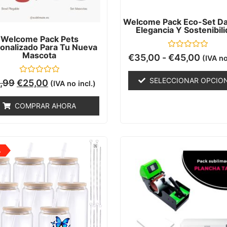
Welcome Pack Eco-Set Dat
Elegancia Y Sostenibil
Welcome Pack Pets
onalizado Para Tu Nueva
Mascota
Valorado
€
35,00
-
€
45,00
(IVA no
con
0
de
Valorado
SELECCIONAR OPCIO
,99
€
25,00
(IVA no incl.)
5
con
0
de
COMPRAR AHORA
5
A