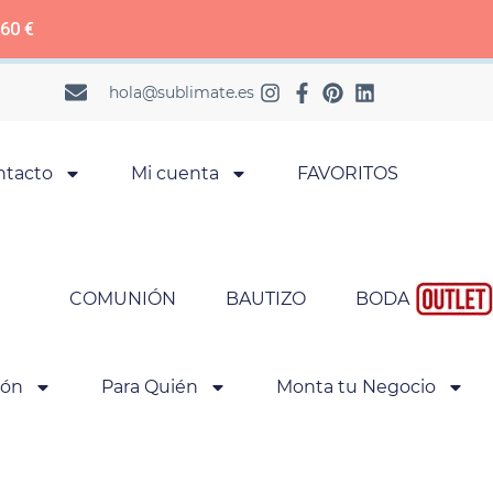
 60 €
hola@sublimate.es
ntacto
Mi cuenta
FAVORITOS
COMUNIÓN
BAUTIZO
BODA
ión
Para Quién
Monta tu Negocio