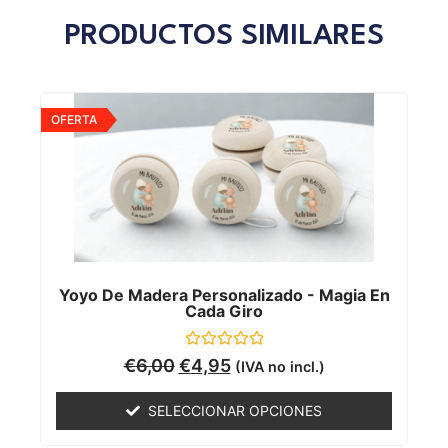
PRODUCTOS SIMILARES
OFERTA
Yoyo De Madera Personalizado - Magia En
Cada Giro
Valorado
€
6,00
€
4,95
(IVA no incl.)
con
0
de
SELECCIONAR OPCIONES
5