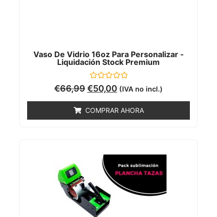
Vaso De Vidrio 16oz Para Personalizar -
Liquidación Stock Premium
Valorado
€
66,99
€
50,00
(IVA no incl.)
con
0
de
COMPRAR AHORA
5