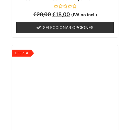
Valorado
€
20,00
€
18,00
(IVA no incl.)
con
0
de
SELECCIONAR OPCIONES
5
OFERTA