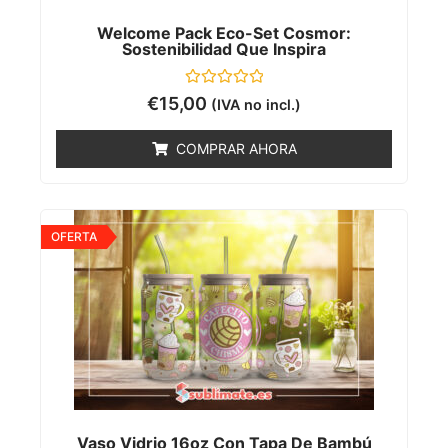
Welcome Pack Eco-Set Cosmor:
Sostenibilidad Que Inspira
Valorado
€
15,00
(IVA no incl.)
con
0
de
COMPRAR AHORA
5
OFERTA
Vaso Vidrio 16oz Con Tapa De Bambú