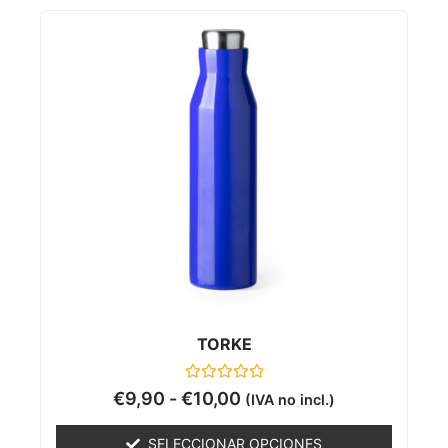
TORKE
Valorado
€
9,90
-
€
10,00
(IVA no incl.)
con
0
de
SELECCIONAR OPCIONES