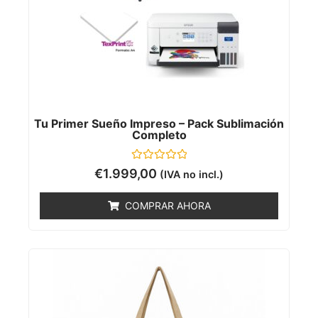
Tu Primer Sueño Impreso – Pack Sublimación
Completo
Valorado
€
1.999,00
(IVA no incl.)
con
0
de
COMPRAR AHORA
5