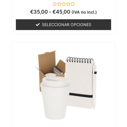
Valorado
€
35,00
-
€
45,00
(IVA no incl.)
con
0
de
SELECCIONAR OPCIONES
5