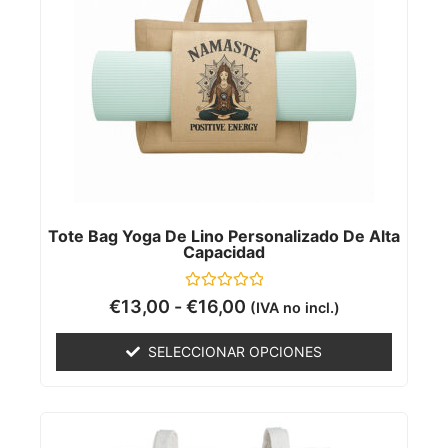
Tote Bag Yoga De Lino Personalizado De Alta
Capacidad
Valorado
€
13,00
-
€
16,00
(IVA no incl.)
con
0
de
SELECCIONAR OPCIONES
5