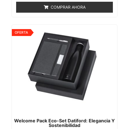
0
de
COMPRAR AHORA
5
OFERTA
Welcome Pack Eco-Set Datiford: Elegancia Y
Sostenibilidad