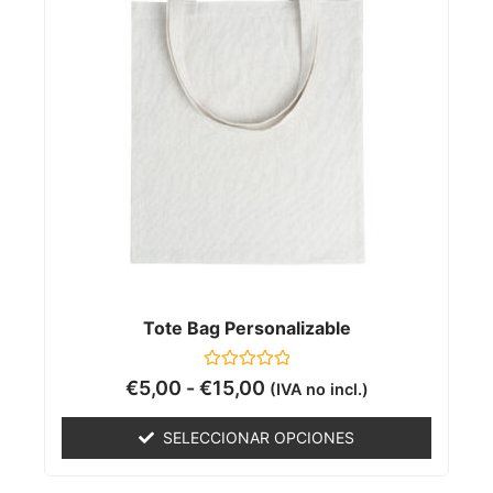
Tote Bag Personalizable
Valorado
€
5,00
-
€
15,00
(IVA no incl.)
con
0
de
SELECCIONAR OPCIONES
5